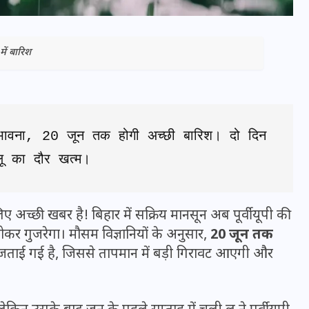
में बारिश
भावना, 20 जून तक होगी अच्छी बारिश। दो दिन 
 लू का दौर खत्म।
े लिए अच्छी खबर है! बिहार में सक्रिय मानसून अब पूर्वी यूपी की
भारत में स्टारलिंक की लैंडिंग में
कर गुजरेगा। मौसम विज्ञानियों के अनुसार,
20 जून तक
अड़चन: डेटा सिक्योरिटी और
ताई गई है, जिससे तापमान में बड़ी गिरावट आएगी और
स्पेक्ट्रम की कीमत पर फंसा पेंच,
आया बड़ा अपडेट
30 दिसम्बर 2025