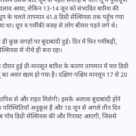
किन उसके बाद जून के पहले सप्ताह में चली लू ने पूर्वी यूपी
र बदलाव आया, लेकिन 13-14 जून को संभावित बारिश की
धूप के चलते तापमान 41.8 डिग्री सेल्सियस तक पहुँच गया
 था। धूप व गर्मी की वजह से लोग बीमार पड़ने लगे थे।
 कुछ जगहों पर बूंदाबांदी हुई। दिन में फिर गर्मी बढ़ी,
ल्सियस से नीचे ही बना रहा।
के दौरान हुई प्री-मानसून बारिश के कारण तापमान में चार डिग्री
 का असर खत्म हो गया है। दक्षिण-पश्चिम मानसून 17 से 20
UPSSSC Lekhpal Recruitment
 तपिश से और राहत मिलेगी। इसके अलावा बूंदाबांदी होने
2025: यूपी में लेखपाल के पदों
 परिस्थितियाँ अनुकूल हैं और 18 जून से अगले तीन दिन
पर बंपर भर्ती का विज्ञापन जारी,
ीब पाँच डिग्री सेल्सियस की और गिरावट आएगी, जिससे
जानें कब से शुरू होंगे आवेदन