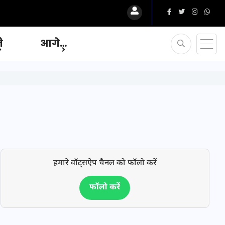
ि
आगे…
हमारे वॉट्सऐप चैनल को फॉलो करें
फॉलो करें