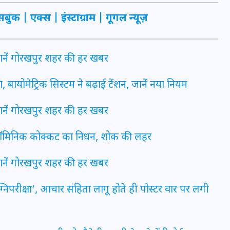
16 दिसम्बर 2025
सबुक
|
एक्स
|
इंस्टाग्राम
|
गूगल न्यूज़
जानें गोरखपुर शहर की हर खबर
बायोमेट्रिक सिस्टम ने बढ़ाई टेंशन, जानें नया नियम
जानें गोरखपुर शहर की हर खबर
प डॉमिनिक कोक्कट का निधन, शोक की लहर
जानें गोरखपुर शहर की हर खबर
जिस कमरे में बिना बिजली-पंखे
के बीते 4 साल, उसे देख भावुक
अग्निपरीक्षा’, आचार संहिता लागू होते ही पोस्टर वार पर लगी
हुए बृजभूषण सिंह, कहा-यहीं
तपकर बना सोना