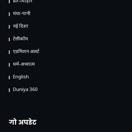
व्रत-त्योहार
धंधा-पानी
नई दिशा
टेलीकॉम
ए​डमिशन अलर्ट
धर्म-अध्यात्म
English
Duniya 360
गो अपडेट