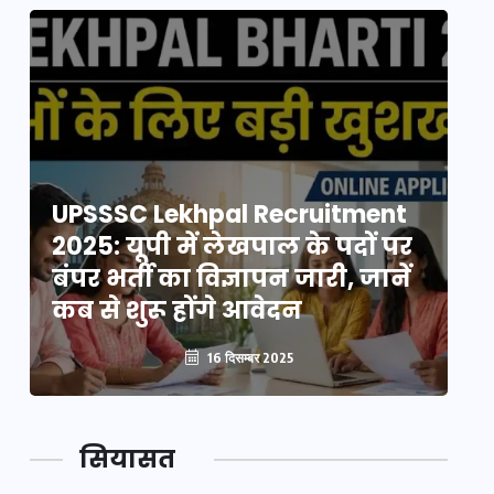
UPSSSC Lekhpal Recruitment
U
2025: यूपी में लेखपाल के पदों पर
20
बंपर भर्ती का विज्ञापन जारी, जानें
बं
कब से शुरू होंगे आवेदन
कब
16 दिसम्बर 2025
सियासत