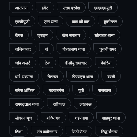
आसपास
इवेंट
उत्तम प्रदेश
एमएमएमयूटी
एमजीयूजी
एम्स थाना
काम की बात
कुशीनगर
कैंपस
क्राइम
खेल समाचार
खोराबार थाना
गाजियाबाद
गो
गोरखनाथ थाना
चुनावी समर
जॉब अलर्ट
टेक
डीडीयू समाचार
देवरिया
धर्म-अध्यात्म
नेशनल
पिपराइच थाना
बस्ती
बॉक्स ऑफिस
महराजगंज
यूपी
राजकाज
रामगढ़ताल थाना
राशिफल
लखनऊ
लोकल न्यूज
शख्सियत
शहरनामा
शाहपुर थाना
शिक्षा
संत कबीरनगर
सिटी सेंटर
सिद्धार्थनगर