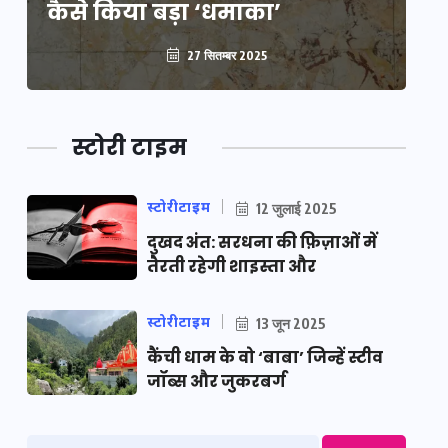
कैसे किया बड़ा ‘धमाका’
कै
27 सितम्बर 2025
स्टोरी टाइम
स्टोरीटाइम
12 जुलाई 2025
दुखद अंत: सरधना की फ़िज़ाओं में
तैरती रहेगी शाइस्ता और
स्टोरीटाइम
13 जून 2025
कैंची धाम के वो ‘बाबा’ जिन्हें स्टीव
जॉब्स और जुकरबर्ग