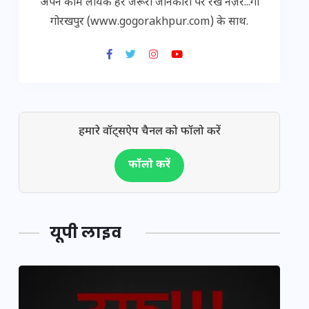
अपने काम लायक हर जरूरी जानकारी पर रखें नज़र...गो
गोरखपुर (www.gogorakhpur.com) के साथ.
हमारे वॉट्सऐप चैनल को फॉलो करें
फॉलो करें
यूपी लाइव