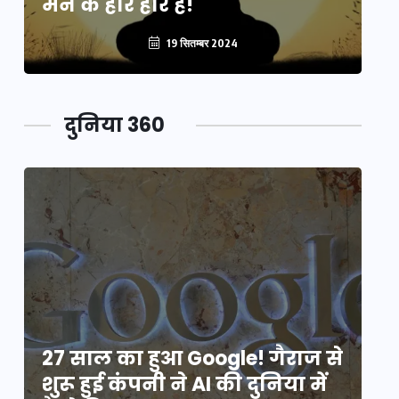
मन के हारे हार है!
मन
19 सितम्बर 2024
दुनिया 360
े
27 साल का हुआ Google! गैराज से
2
शुरू हुई कंपनी ने AI की दुनिया में
शु