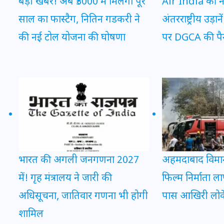
बड़ी खबर! अब ₹3000 में मिलेगा पूरे
Air India की न
साल का फास्टैग, नितिन गडकरी ने
अंतरराष्ट्रीय उड़ानें
की नई टोल योजना की घोषणा
पर DGCA की पै
मन के हारे हार है!
19 सितम्बर 2024
भारत की अगली जनगणना 2027
अहमदाबाद विमान
में! गृह मंत्रालय ने जारी की
फिल्म निर्माता ला
अधिसूचना, जातिवार गणना भी होगी
पास आखिरी लो
शामिल