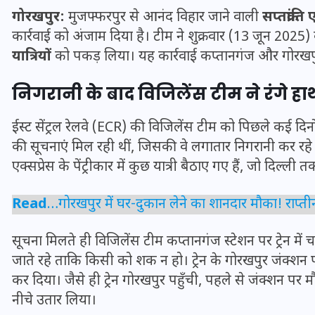
गोरखपुर:
मुजफ्फरपुर से आनंद विहार जाने वाली
सप्तक्रांत
कार्रवाई को अंजाम दिया है। टीम ने शुक्रवार (13 जून 2025) क
यात्रियों
को पकड़ लिया। यह कार्रवाई कप्तानगंज और गोरखप
निगरानी के बाद विजिलेंस टीम ने रंगे हाथ
ईस्ट सेंट्रल रेलवे (ECR) की विजिलेंस टीम को पिछले कई दिनों से 
की सूचनाएं मिल रही थीं, जिसकी वे लगातार निगरानी कर रहे थ
एक्सप्रेस के पेंट्रीकार में कुछ यात्री बैठाए गए हैं, जो दिल्ली 
Read
…
गोरखपुर में घर-दुकान लेने का शानदार मौका! राप्त
UPSSSC Lekhpal Recruitment
सूचना मिलते ही विजिलेंस टीम कप्तानगंज स्टेशन पर ट्रेन में च
2025: यूपी में लेखपाल के पदों
जाते रहे ताकि किसी को शक न हो। ट्रेन के गोरखपुर जंक्शन पह
पर बंपर भर्ती का विज्ञापन जारी,
कर दिया। जैसे ही ट्रेन गोरखपुर पहुँची, पहले से जंक्शन पर 
जानें कब से शुरू होंगे आवेदन
नीचे उतार लिया।