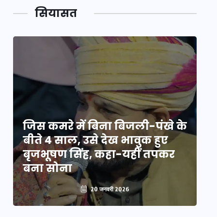
सियासत
े
जिस कमरे में बिना बिजली-पंखे के
जि
बीते 4 साल, उसे देख भावुक हुए
बी
बृजभूषण सिंह, कहा-यहीं तपकर
ब
बना सोना
ब
20 जनवरी 2026