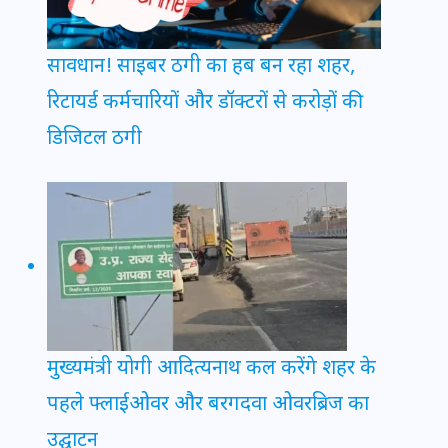
सावधान! साइबर ठगी का हब बन रहा शहर,
रिटायर्ड कर्मचारियों और डॉक्टरों से करोड़ों की
डिजिटल ठगी
मुख्यमंत्री योगी आदित्यनाथ कल करेंगे शहर के
पहले फ्लाईओवर और बरगदवा ओवरब्रिज का
उद्घाटन