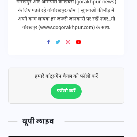
गोरखपुर और आसपास की खबरों (gorakhpur news)
के लिए पढ़ते रहें गोगोरखपुर.कॉम | सूचनाओं की भीड़ में
अपने काम लायक हर जरूरी जानकारी पर रखें नज़र...गो
गोरखपुर (www.gogorakhpur.com) के साथ.
हमारे वॉट्सऐप चैनल को फॉलो करें
फॉलो करें
यूपी लाइव