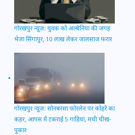
गोरखपुर न्यूज़: युवक को अल्बेनिया की जगह
भेजा सिंगापुर, 10 लाख लेकर जालसाज फरार
गोरखपुर न्यूज़: सोनबरसा फोरलेन पर कोहरे का
कहर, आपस में टकराईं 5 गाड़ियां, मची चीख-
पुकार