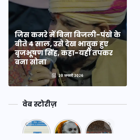
े
जिस कमरे में बिना बिजली-पंखे के
जि
बीते 4 साल, उसे देख भावुक हुए
बी
बृजभूषण सिंह, कहा-यहीं तपकर
ब
बना सोना
ब
20 जनवरी 2026
वेब स्टोरीज़
नया
महाकुंभ
महाकुंभ
एक्सप्रेसवे:
2025: कुछ
2025:
पूर्वांचल का
अनजाने
कहानी कुंभ