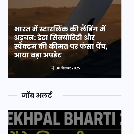
भारत में स्टारलिंक की लैंडिंग में
भा
अड़चन: डेटा सिक्योरिटी और
अ
स्पेक्ट्रम की कीमत पर फंसा पेंच,
स्
आया बड़ा अपडेट
आ
30 दिसम्बर 2025
जॉब अलर्ट