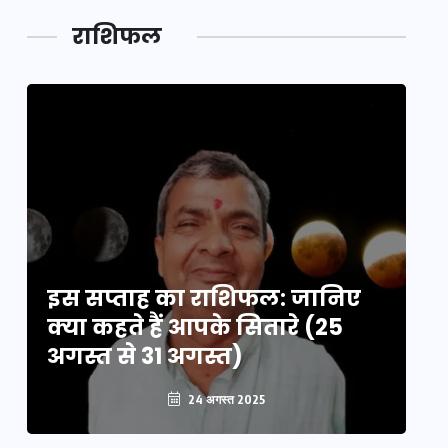
लक,
तथ्य…
मेले की…
डेवलपमेंट
राशिफल
का लिंक
इस सप्ताह का राशिफल: जानिए
इ
क्या कहते हैं आपके सितारे (25
क्
अगस्त से 31 अगस्त)
अग
24 अगस्त 2025