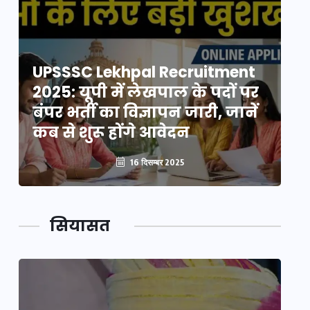
UPSSSC Lekhpal Recruitment
U
2025: यूपी में लेखपाल के पदों पर
20
बंपर भर्ती का विज्ञापन जारी, जानें
बं
कब से शुरू होंगे आवेदन
कब
16 दिसम्बर 2025
सियासत