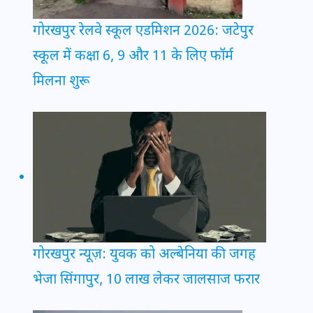
गोरखपुर रेलवे स्कूल एडमिशन 2026: जटेपुर
स्कूल में कक्षा 6, 9 और 11 के लिए फॉर्म
मिलना शुरू
गोरखपुर न्यूज़: युवक को अल्बेनिया की जगह
भेजा सिंगापुर, 10 लाख लेकर जालसाज फरार