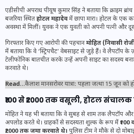
एडीसीपी अपराध पीयूष कुमार सिंह ने बताया कि क्राइम ब्रा
बजरिया स्थित
होटल महादेव
में छापा मारा। होटल के एक कम
अवस्था में मिलीं। युवक ने एक युवती को अपनी पत्नी और द
गिरफ्तार किए गए आरोपी की पहचान
मोहित (निवासी रो
में बताया कि वे ‘स्ट्रिपचैट’ वेबसाइट से जुड़े हैं। वे लैपटॉ
टेलीफोनिक बातचीत करके उन्हें अपनी साइट का सदस्य बनाते हैं।
करवाते थे।
Read
…
कैलाश मानसरोवर यात्रा: पहला जत्था 15 जून को होगा 
UPSSSC Lekhpal Recruitment
₹100 से ₹2000 तक वसूली, होटल संचाल
2025: यूपी में लेखपाल के पदों
मोहित ने यह भी बताया कि वे सुबह से शाम तक लैपटॉप औ
पर बंपर भर्ती का विज्ञापन जारी,
अपलोड करते थे। ग्राहकों से सदस्यता शुल्क के रूप में
₹100 
जानें कब से शुरू होंगे आवेदन
₹2000 तक जमा करवाते थे।
पुलिस टीम ने मौके से दो मोबा