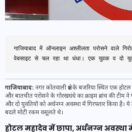
गाजियाबाद में ऑनलाइन अश्लीलता परोसने वाले गिरोह
वेबसाइट से चल रहा था धंधा। एक युवक व दो युवत
गाजियाबाद:
नगर कोतवाली क्षेत्र के बजरिया स्थित एक होटल
भारत में स्टारलिंक की लैंडिंग में
और बातचीत परोसने के गोरखधंधे का क्राइम ब्रांच की टीम ने 
अड़चन: डेटा सिक्योरिटी और
और दो युवतियों को अर्धनग्न अवस्था में गिरफ्तार किया है। 
स्पेक्ट्रम की कीमत पर फंसा पेंच,
बदले मोटी रकम वसूलते थे।
आया बड़ा अपडेट
होटल महादेव में छापा, अर्धनग्न अवस्था 
30 दिसम्बर 2025