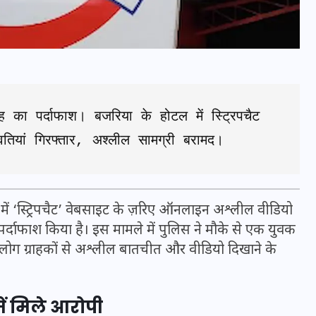
 का पर्दाफाश। बजरिया के होटल में स्ट्रिपचैट 
ियां गिरफ्तार, अश्लील सामग्री बरामद।
 में ‘स्ट्रिपचैट’ वेबसाइट के ज़रिए ऑनलाइन अश्लील वीडियो
भारत में स्टारलिंक की लैंडिंग में
पर्दाफाश किया है। इस मामले में पुलिस ने मौके से एक युवक
अड़चन: डेटा सिक्योरिटी और
ये लोग ग्राहकों से अश्लील बातचीत और वीडियो दिखाने के
स्पेक्ट्रम की कीमत पर फंसा पेंच,
आया बड़ा अपडेट
में मिले आरोपी
30 दिसम्बर 2025