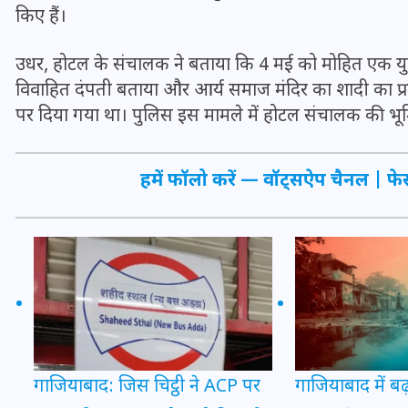
16 दिसम्बर 2025
किए हैं।
उधर, होटल के संचालक ने बताया कि 4 मई को मोहित एक यु
विवाहित दंपती बताया और आर्य समाज मंदिर का शादी का प्रम
पर दिया गया था। पुलिस इस मामले में होटल संचालक की भूम
हमें फॉलो करें —
वॉट्सऐप चैनल
|
फे
जिस कमरे में बिना बिजली-पंखे
के बीते 4 साल, उसे देख भावुक
हुए बृजभूषण सिंह, कहा-यहीं
तपकर बना सोना
गाजियाबाद में बढ
गाजियाबाद: जिस चिट्ठी ने ACP पर