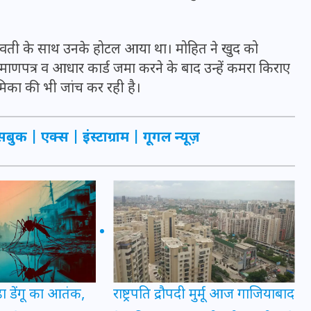
16 दिसम्बर 2025
वती के साथ उनके होटल आया था। मोहित ने खुद को
ाणपत्र व आधार कार्ड जमा करने के बाद उन्हें कमरा किराए
िका की भी जांच कर रही है।
सबुक
|
एक्स
|
इंस्टाग्राम
|
गूगल न्यूज़
जिस कमरे में बिना बिजली-पंखे
के बीते 4 साल, उसे देख भावुक
हुए बृजभूषण सिंह, कहा-यहीं
तपकर बना सोना
़ा डेंगू का आतंक,
राष्ट्रपति द्रौपदी मुर्मू आज गाजियाबाद