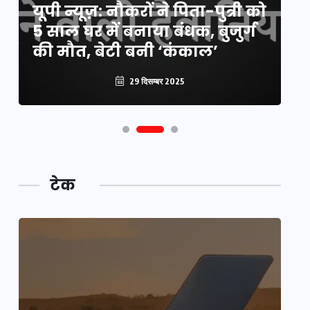
यूपी न्यूज़: नौकरों ने पिता-पुत्री को
मिली बड़ी राहत, 2158 पदों पर बंपर
वो
5 साल घर में बनाया बंधक, बुजुर्ग
वैकेंसी, जनरल कोटे में भारी
हु
की मौत, बेटी बनी ‘कंकाल’
कटौती
पू
29 दिसम्बर 2025
29 दिसम्बर 2025
टेक