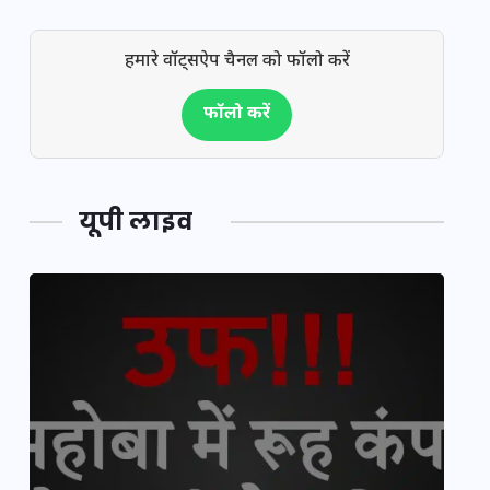
हमारे वॉट्सऐप चैनल को फॉलो करें
फॉलो करें
यूपी लाइव
यूपी लेखपाल भर्ती: ओबीसी को