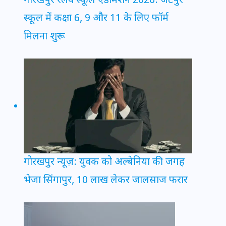
गोरखपुर रेलवे स्कूल एडमिशन 2026: जटेपुर
स्कूल में कक्षा 6, 9 और 11 के लिए फॉर्म
मिलना शुरू
गोरखपुर न्यूज़: युवक को अल्बेनिया की जगह
भेजा सिंगापुर, 10 लाख लेकर जालसाज फरार