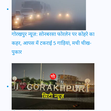
गोरखपुर न्यूज़: सोनबरसा फोरलेन पर कोहरे का
कहर, आपस में टकराईं 5 गाड़ियां, मची चीख-
पुकार