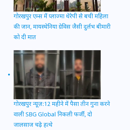
गोरखपुर एम्स में प्लाज्मा थेरेपी से बची महिला
की जान, मायस्थेनिया ग्रेविस जैसी दुर्लभ बीमारी
को दी मात
गोरखपुर न्यूज़:12 महीने में पैसा तीन गुना करने
वाली SBG Global निकली फर्जी, दो
जालसाज चढ़े हत्थे