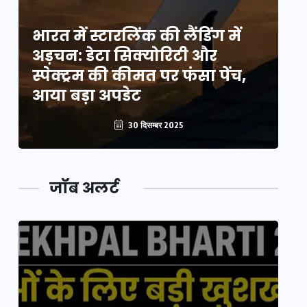
भारत में स्टारलिंक की लैंडिंग में
भा
अड़चन: डेटा सिक्योरिटी और
अ
स्पेक्ट्रम की कीमत पर फंसा पेंच,
स्
आया बड़ा अपडेट
आ
30 दिसम्बर 2025
जॉब अलर्ट