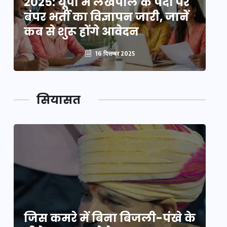
2025: यूपी में लेखपाल के पदों पर
20
बंपर भर्ती का विज्ञापन जारी, जानें
बं
कब से शुरू होंगे आवेदन
कब
16 दिसम्बर 2025
सियासत
े
जिस कमरे में बिना बिजली-पंखे के
जि