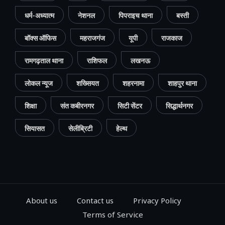
धर्म-अध्यात्म
नेशनल
पिपराइच थाना
बस्ती
बॉक्स ऑफिस
महराजगंज
यूपी
राजकाज
रामगढ़ताल थाना
राशिफल
लखनऊ
लोकल न्यूज
शख्सियत
शहरनामा
शाहपुर थाना
शिक्षा
संत कबीरनगर
सिटी सेंटर
सिद्धार्थनगर
सियासत
सेलीब्रिटी
हेल्थ
About us
Contact us
Privacy Policy
Terms of Service