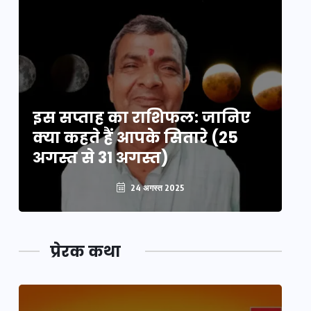
इस सप्ताह का राशिफल: जानिए
इ
क्या कहते हैं आपके सितारे (25
क्
अगस्त से 31 अगस्त)
अग
24 अगस्त 2025
प्रेरक कथा