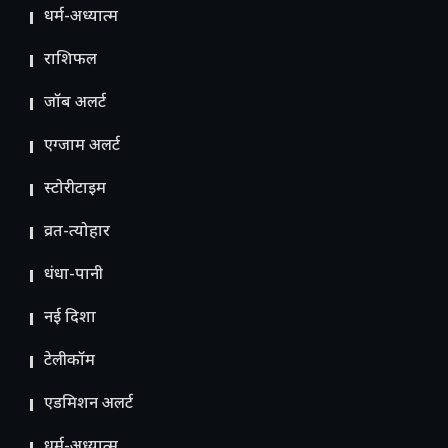
धर्म-अध्यात्म
राशिफल
जॉब अलर्ट
एग्जाम अलर्ट
स्टोरीटाइम
व्रत-त्योहार
धंधा-पानी
नई दिशा
टेलीकॉम
ए​डमिशन अलर्ट
धर्म-अध्यात्म