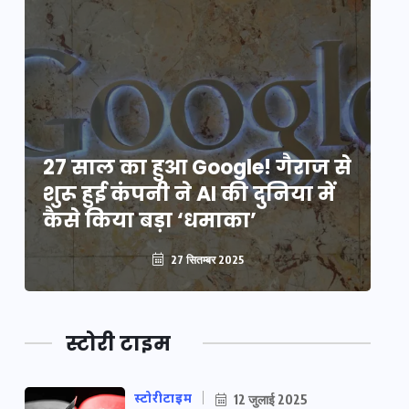
े
27 साल का हुआ Google! गैराज से
2
शुरू हुई कंपनी ने AI की दुनिया में
शु
कैसे किया बड़ा ‘धमाका’
कै
27 सितम्बर 2025
स्टोरी टाइम
स्टोरीटाइम
12 जुलाई 2025