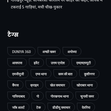
गोरखपुर न्यूज़: सोनबरसा फोरलेन पर कोहरे का कहर, आपस में
टकराईं 5 गाड़ियां, मची चीख-पुकार
टैग्स
DUNIYA 360
अच्छी खबर
अयोध्या
आसपास
इवेंट
उत्तम प्रदेश
एमएमएमयूटी
एमजीयूजी
एम्स थाना
काम की बात
कुशीनगर
कैंपस
क्राइम
खेल समाचार
खोराबार थाना
गाजियाबाद
गो
गोरखनाथ थाना
चुनावी समर
जॉब अलर्ट
टेक
डीडीयू समाचार
देवरिया