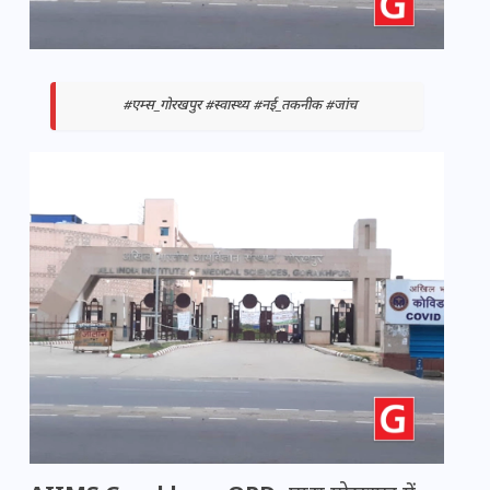
#एम्स_गोरखपुर #स्वास्थ्य #नई_तकनीक #जांच