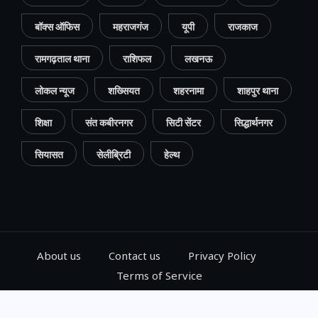
बॉक्स ऑफिस
महराजगंज
यूपी
राजकाज
रामगढ़ताल थाना
राशिफल
लखनऊ
लोकल न्यूज
शख्सियत
शहरनामा
शाहपुर थाना
शिक्षा
संत कबीरनगर
सिटी सेंटर
सिद्धार्थनगर
सियासत
सेलीब्रिटी
हेल्थ
About us
Contact us
Privacy Policy
Terms of Service
© 2024, Go Gorakhpur, All Rights Reserved.