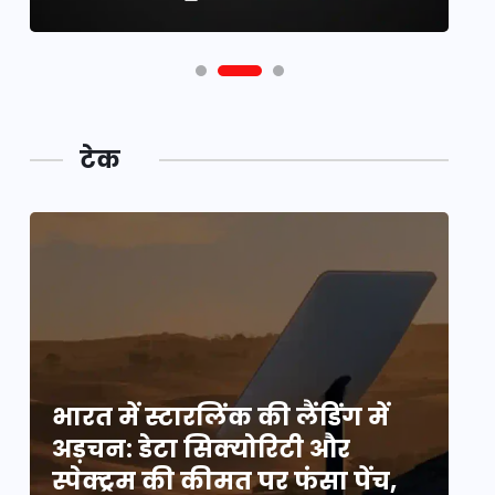
टेक
भारत में स्टारलिंक की लैंडिंग में
भा
अड़चन: डेटा सिक्योरिटी और
अ
स्पेक्ट्रम की कीमत पर फंसा पेंच,
स्