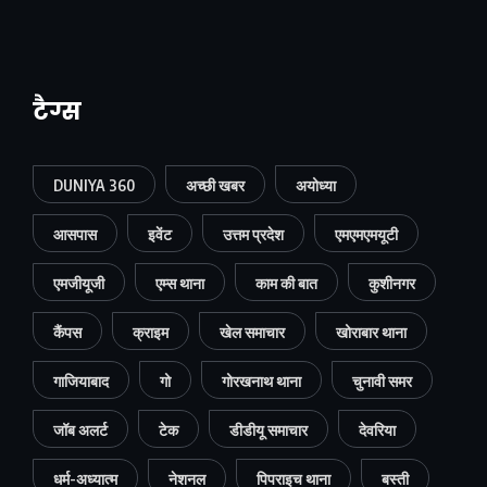
टैग्स
DUNIYA 360
अच्छी खबर
अयोध्या
आसपास
इवेंट
उत्तम प्रदेश
एमएमएमयूटी
एमजीयूजी
एम्स थाना
काम की बात
कुशीनगर
कैंपस
क्राइम
खेल समाचार
खोराबार थाना
गाजियाबाद
गो
गोरखनाथ थाना
चुनावी समर
जॉब अलर्ट
टेक
डीडीयू समाचार
देवरिया
धर्म-अध्यात्म
नेशनल
पिपराइच थाना
बस्ती