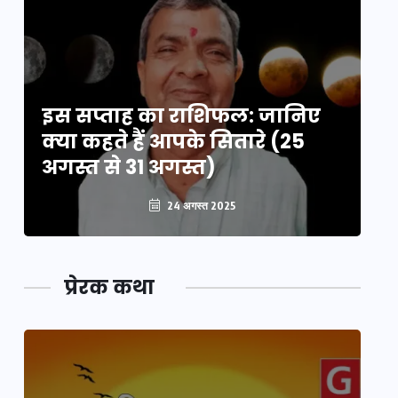
इस सप्ताह का राशिफल: जानिए
इ
क्या कहते हैं आपके सितारे (25
क्
अगस्त से 31 अगस्त)
अग
24 अगस्त 2025
प्रेरक कथा