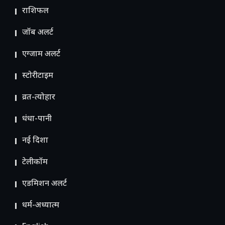
राशिफल
जॉब अलर्ट
एग्जाम अलर्ट
स्टोरीटाइम
व्रत-त्योहार
धंधा-पानी
नई दिशा
टेलीकॉम
ए​डमिशन अलर्ट
धर्म-अध्यात्म