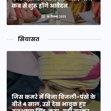
कब से शुरू होंगे आवेदन
कब
16 दिसम्बर 2025
सियासत
े
जिस कमरे में बिना बिजली-पंखे के
जि
बीते 4 साल, उसे देख भावुक हुए
बी