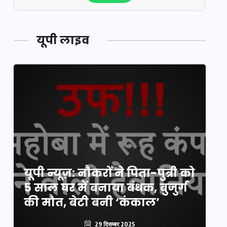
यूपी लाइव
य
यूपी न्यूज़: नौकरों ने पिता-पुत्री को
मि
5 साल घर में बनाया बंधक, बुजुर्ग
वै
की मौत, बेटी बनी ‘कंकाल’
क
29 दिसम्बर 2025