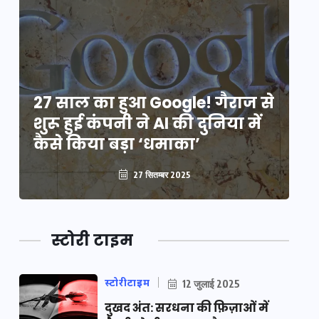
े
27 साल का हुआ Google! गैराज से
2
शुरू हुई कंपनी ने AI की दुनिया में
शु
कैसे किया बड़ा ‘धमाका’
कै
27 सितम्बर 2025
स्टोरी टाइम
स्टोरीटाइम
12 जुलाई 2025
दुखद अंत: सरधना की फ़िज़ाओं में