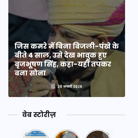
े
जिस कमरे में बिना बिजली-पंखे के
जि
बीते 4 साल, उसे देख भावुक हुए
बी
बृजभूषण सिंह, कहा-यहीं तपकर
ब
बना सोना
ब
20 जनवरी 2026
वेब स्टोरीज़
नया
महाकुंभ
महाकुंभ