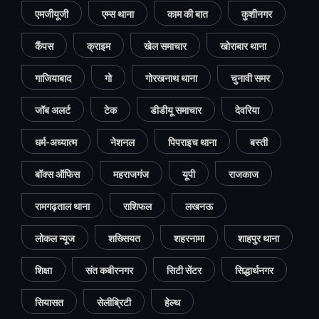
एमजीयूजी
एम्स थाना
काम की बात
कुशीनगर
कैंपस
क्राइम
खेल समाचार
खोराबार थाना
गाजियाबाद
गो
गोरखनाथ थाना
चुनावी समर
जॉब अलर्ट
टेक
डीडीयू समाचार
देवरिया
धर्म-अध्यात्म
नेशनल
पिपराइच थाना
बस्ती
बॉक्स ऑफिस
महराजगंज
यूपी
राजकाज
रामगढ़ताल थाना
राशिफल
लखनऊ
लोकल न्यूज
शख्सियत
शहरनामा
शाहपुर थाना
शिक्षा
संत कबीरनगर
सिटी सेंटर
सिद्धार्थनगर
सियासत
सेलीब्रिटी
हेल्थ