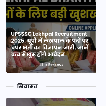
UPSSSC Lekhpal Recruitment
U
2025: यूपी में लेखपाल के पदों पर
20
बंपर भर्ती का विज्ञापन जारी, जानें
बं
कब से शुरू होंगे आवेदन
कब
16 दिसम्बर 2025
सियासत