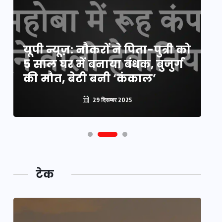
य
यूपी न्यूज़: नौकरों ने पिता-पुत्री को
मि
5 साल घर में बनाया बंधक, बुजुर्ग
वै
की मौत, बेटी बनी ‘कंकाल’
क
29 दिसम्बर 2025
टेक