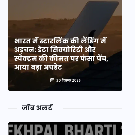
भारत में स्टारलिंक की लैंडिंग में
भा
अड़चन: डेटा सिक्योरिटी और
अ
स्पेक्ट्रम की कीमत पर फंसा पेंच,
स्
आया बड़ा अपडेट
आ
30 दिसम्बर 2025
जॉब अलर्ट