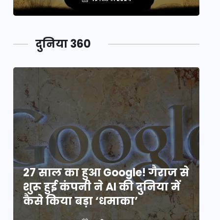
दुनिया 360
े
27 साल का हुआ Google! गैराज से
2
शुरू हुई कंपनी ने AI की दुनिया में
शु
कैसे किया बड़ा ‘धमाका’
कै