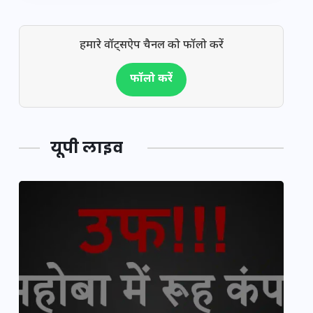
हमारे वॉट्सऐप चैनल को फॉलो करें
फॉलो करें
यूपी लाइव
यूपी लेखपाल भर्ती: ओबीसी को