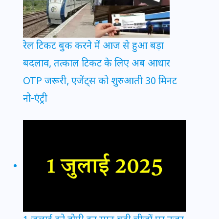
रेल टिकट बुक करने में आज से हुआ बड़ा
बदलाव, तत्काल टिकट के लिए अब आधार
OTP जरूरी, एजेंट्स को शुरुआती 30 मिनट
नो-एंट्री