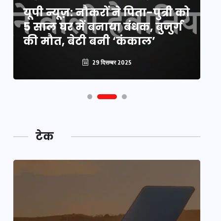
यूपी न्यूज़: नौकरों ने पिता-पुत्री को
मिली बड़ी राहत, 2158 पदों पर बंपर
वो
5 साल घर में बनाया बंधक, बुजुर्ग
वैकेंसी, जनरल कोटे में भारी
हु
की मौत, बेटी बनी ‘कंकाल’
कटौती
पू
29 दिसम्बर 2025
29 दिसम्बर 2025
टेक