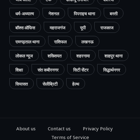
धर्म-अध्यात्म
नेशनल
पिपराइच थाना
बस्ती
बॉक्स ऑफिस
महराजगंज
यूपी
राजकाज
रामगढ़ताल थाना
राशिफल
लखनऊ
लोकल न्यूज
शख्सियत
शहरनामा
शाहपुर थाना
शिक्षा
संत कबीरनगर
सिटी सेंटर
सिद्धार्थनगर
सियासत
सेलीब्रिटी
हेल्थ
About us
Contact us
Privacy Policy
Terms of Service