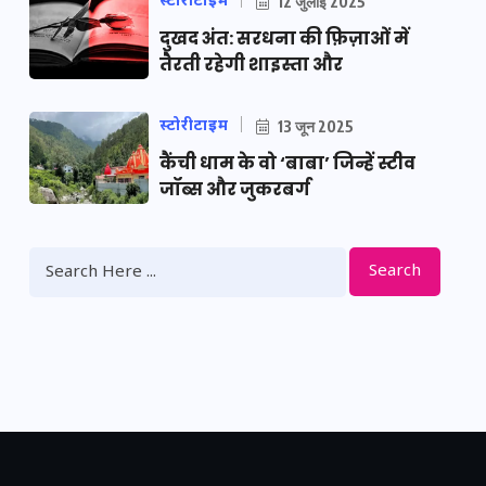
स्टोरीटाइम
12 जुलाई 2025
दुखद अंत: सरधना की फ़िज़ाओं में
तैरती रहेगी शाइस्ता और
स्टोरीटाइम
13 जून 2025
कैंची धाम के वो ‘बाबा’ जिन्हें स्टीव
जॉब्स और जुकरबर्ग
Search