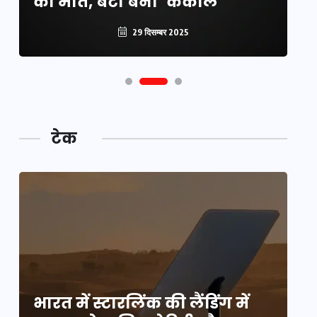
की मौत, बेटी बनी ‘कंकाल’
क
29 दिसम्बर 2025
टेक
भारत में स्टारलिंक की लैंडिंग में
भा