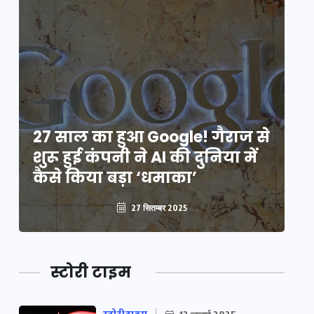
े
27 साल का हुआ Google! गैराज से
2
शुरू हुई कंपनी ने AI की दुनिया में
शु
कैसे किया बड़ा ‘धमाका’
कै
27 सितम्बर 2025
स्टोरी टाइम