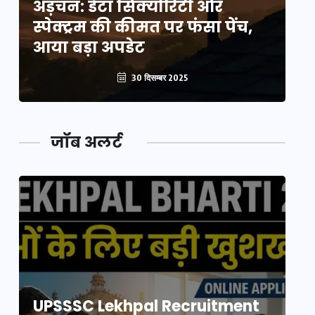
अड़चन: डेटा सिक्योरिटी और
अ
स्पेक्ट्रम की कीमत पर फंसा पेंच,
स्
आया बड़ा अपडेट
आ
30 दिसम्बर 2025
जॉब अलर्ट
UPSSSC Lekhpal Recruitment
U