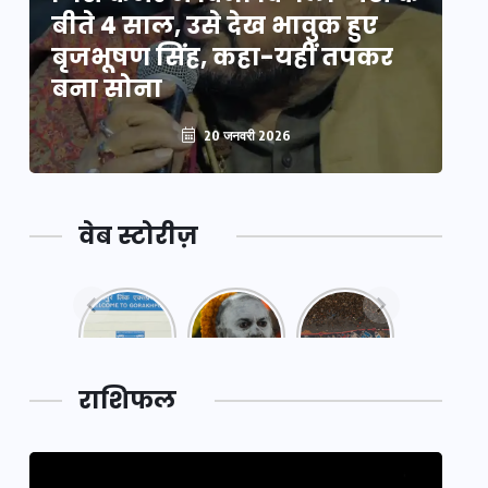
बीते 4 साल, उसे देख भावुक हुए
बी
बृजभूषण सिंह, कहा-यहीं तपकर
ब
बना सोना
ब
20 जनवरी 2026
वेब स्टोरीज़
नया
महाकुंभ
महाकुंभ
एक्सप्रेसवे:
2025: कुछ
2025:
पूर्वांचल का
अनजाने
कहानी कुंभ
लक,
तथ्य…
मेले की…
डेवलपमेंट
राशिफल
का लिंक