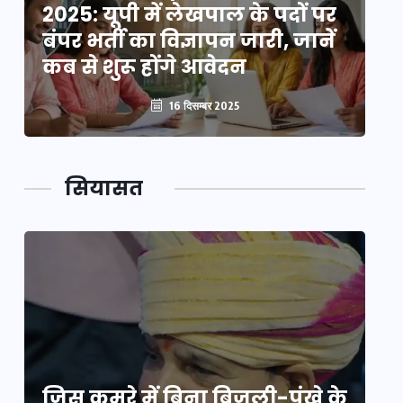
2025: यूपी में लेखपाल के पदों पर
20
बंपर भर्ती का विज्ञापन जारी, जानें
बं
कब से शुरू होंगे आवेदन
कब
16 दिसम्बर 2025
सियासत
े
जिस कमरे में बिना बिजली-पंखे के
जि