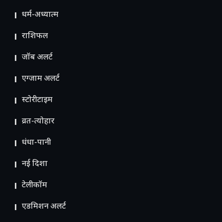
धर्म-अध्यात्म
राशिफल
जॉब अलर्ट
एग्जाम अलर्ट
स्टोरीटाइम
व्रत-त्योहार
धंधा-पानी
नई दिशा
टेलीकॉम
ए​डमिशन अलर्ट