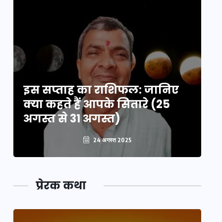
इस सप्ताह का राशिफल: जानिए
इ
क्या कहते हैं आपके सितारे (25
क्
अगस्त से 31 अगस्त)
अग
24 अगस्त 2025
प्रेरक कथा