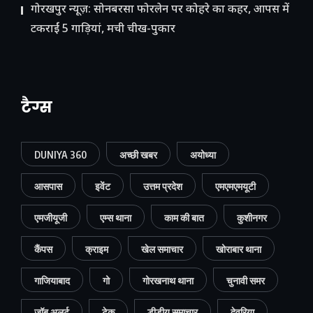
गोरखपुर न्यूज़: सोनबरसा फोरलेन पर कोहरे का कहर, आपस में
टकराईं 5 गाड़ियां, मची चीख-पुकार
टैग्स
DUNIYA 360
अच्छी खबर
अयोध्या
आसपास
इवेंट
उत्तम प्रदेश
एमएमएमयूटी
एमजीयूजी
एम्स थाना
काम की बात
कुशीनगर
कैंपस
क्राइम
खेल समाचार
खोराबार थाना
गाजियाबाद
गो
गोरखनाथ थाना
चुनावी समर
जॉब अलर्ट
टेक
डीडीयू समाचार
देवरिया