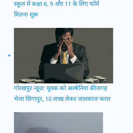
स्कूल में कक्षा 6, 9 और 11 के लिए फॉर्म
मिलना शुरू
गोरखपुर न्यूज़: युवक को अल्बेनिया की जगह
भेजा सिंगापुर, 10 लाख लेकर जालसाज फरार