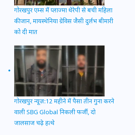
गोरखपुर एम्स में प्लाज्मा थेरेपी से बची महिला
की जान, मायस्थेनिया ग्रेविस जैसी दुर्लभ बीमारी
को दी मात
गोरखपुर न्यूज़:12 महीने में पैसा तीन गुना करने
वाली SBG Global निकली फर्जी, दो
जालसाज चढ़े हत्थे