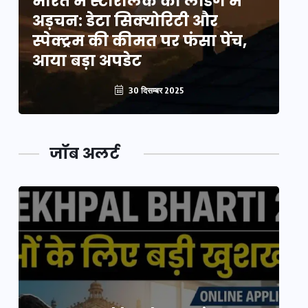
भारत में स्टारलिंक की लैंडिंग में
भा
अड़चन: डेटा सिक्योरिटी और
अ
स्पेक्ट्रम की कीमत पर फंसा पेंच,
स्
आया बड़ा अपडेट
आ
30 दिसम्बर 2025
जॉब अलर्ट