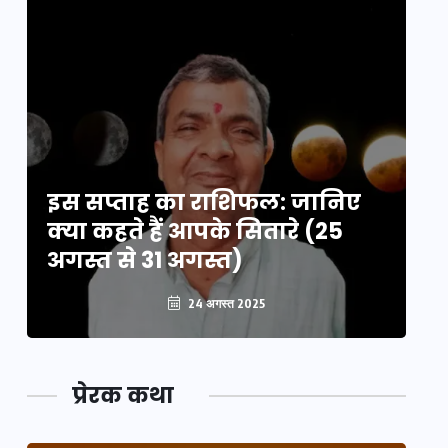
इस सप्ताह का राशिफल: जानिए
इ
क्या कहते हैं आपके सितारे (25
क्
अगस्त से 31 अगस्त)
अग
24 अगस्त 2025
प्रेरक कथा