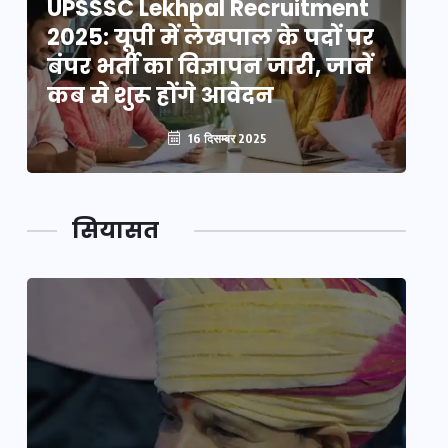
UPSSSC Lekhpal Recruitment
U
2025: यूपी में लेखपाल के पदों पर
20
बंपर भर्ती का विज्ञापन जारी, जानें
बं
कब से शुरू होंगे आवेदन
कब
16 दिसम्बर 2025
सियासत