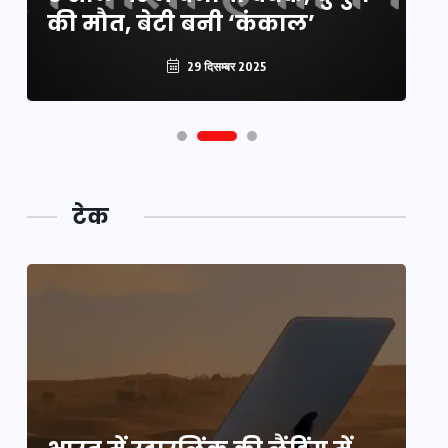
की मौत, बेटी बनी ‘कंकाल’
कटौती
पू
29 दिसम्बर 2025
29 दिसम्बर 2025
टेक