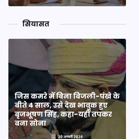
सियासत
े
जिस कमरे में बिना बिजली-पंखे के
जि
बीते 4 साल, उसे देख भावुक हुए
बी
बृजभूषण सिंह, कहा-यहीं तपकर
ब
बना सोना
ब
20 जनवरी 2026