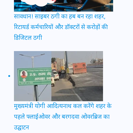
सावधान! साइबर ठगी का हब बन रहा शहर,
रिटायर्ड कर्मचारियों और डॉक्टरों से करोड़ों की
डिजिटल ठगी
मुख्यमंत्री योगी आदित्यनाथ कल करेंगे शहर के
पहले फ्लाईओवर और बरगदवा ओवरब्रिज का
उद्घाटन