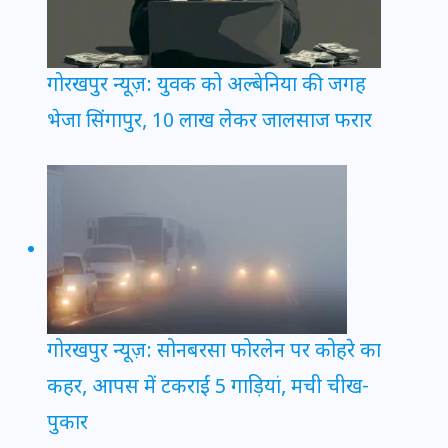
गोरखपुर न्यूज़: युवक को अल्बेनिया की जगह
भेजा सिंगापुर, 10 लाख लेकर जालसाज फरार
गोरखपुर न्यूज़: सोनबरसा फोरलेन पर कोहरे का
कहर, आपस में टकराईं 5 गाड़ियां, मची चीख-
पुकार