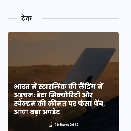
टेक
भारत में स्टारलिंक की लैंडिंग में
भा
अड़चन: डेटा सिक्योरिटी और
अ
स्पेक्ट्रम की कीमत पर फंसा पेंच,
स्
आया बड़ा अपडेट
आ
30 दिसम्बर 2025