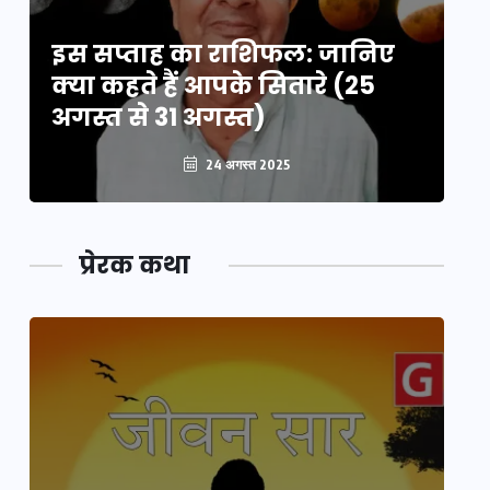
इस सप्ताह का राशिफल: जानिए
इ
क्या कहते हैं आपके सितारे (25
क्
अगस्त से 31 अगस्त)
अग
24 अगस्त 2025
प्रेरक कथा