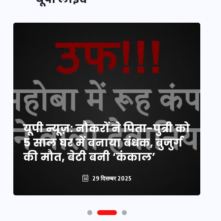
यूपी लेखपाल भर्ती: ओबीसी को
यूपी न्यूज़: नौकरों ने पिता-पुत्री को
मिली बड़ी राहत, 2158 पदों पर बंपर
वो
5 साल घर में बनाया बंधक, बुजुर्ग
वैकेंसी, जनरल कोटे में भारी
हु
की मौत, बेटी बनी ‘कंकाल’
कटौती
पू
29 दिसम्बर 2025
29 दिसम्बर 2025