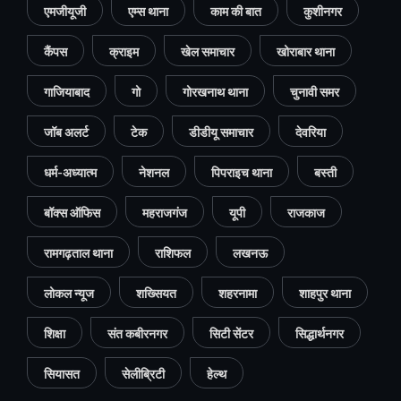
एमजीयूजी
एम्स थाना
काम की बात
कुशीनगर
कैंपस
क्राइम
खेल समाचार
खोराबार थाना
गाजियाबाद
गो
गोरखनाथ थाना
चुनावी समर
जॉब अलर्ट
टेक
डीडीयू समाचार
देवरिया
धर्म-अध्यात्म
नेशनल
पिपराइच थाना
बस्ती
बॉक्स ऑफिस
महराजगंज
यूपी
राजकाज
रामगढ़ताल थाना
राशिफल
लखनऊ
लोकल न्यूज
शख्सियत
शहरनामा
शाहपुर थाना
शिक्षा
संत कबीरनगर
सिटी सेंटर
सिद्धार्थनगर
सियासत
सेलीब्रिटी
हेल्थ