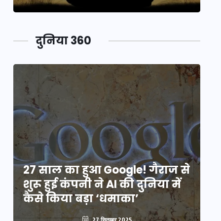
दुनिया 360
े
27 साल का हुआ Google! गैराज से
2
शुरू हुई कंपनी ने AI की दुनिया में
शु
कैसे किया बड़ा ‘धमाका’
कै
27 सितम्बर 2025