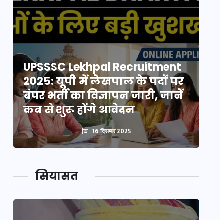
UPSSSC Lekhpal Recruitment
U
2025: यूपी में लेखपाल के पदों पर
20
बंपर भर्ती का विज्ञापन जारी, जानें
बं
कब से शुरू होंगे आवेदन
कब
16 दिसम्बर 2025
सियासत