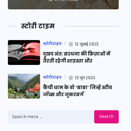
स्टोरी टाइम
स्टोरीटाइम
12 जुलाई 2025
दुखद अंत: सरधना की फ़िज़ाओं में
तैरती रहेगी शाइस्ता और
स्टोरीटाइम
13 जून 2025
कैंची धाम के वो ‘बाबा’ जिन्हें स्टीव
जॉब्स और जुकरबर्ग
Search