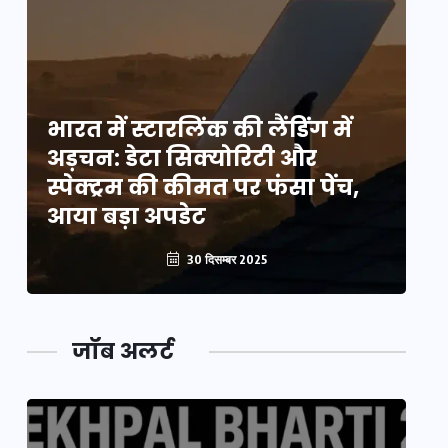
भारत में स्टारलिंक की लैंडिंग में
भा
अड़चन: डेटा सिक्योरिटी और
अ
स्पेक्ट्रम की कीमत पर फंसा पेंच,
स्
आया बड़ा अपडेट
आ
30 दिसम्बर 2025
जॉब अलर्ट