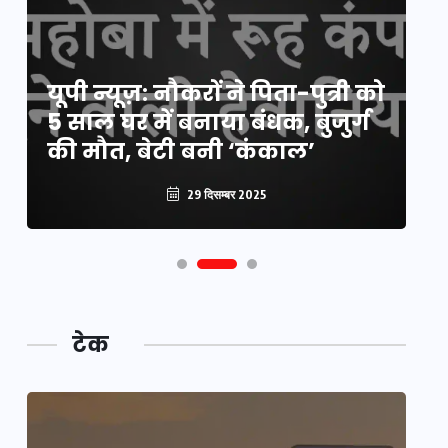
य
यूपी न्यूज़: नौकरों ने पिता-पुत्री को
मि
5 साल घर में बनाया बंधक, बुजुर्ग
वै
की मौत, बेटी बनी ‘कंकाल’
क
29 दिसम्बर 2025
टेक