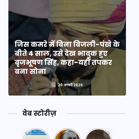
े
जिस कमरे में बिना बिजली-पंखे के
जि
बीते 4 साल, उसे देख भावुक हुए
बी
बृजभूषण सिंह, कहा-यहीं तपकर
ब
बना सोना
ब
20 जनवरी 2026
वेब स्टोरीज़
नया
महाकुंभ
महाकुंभ