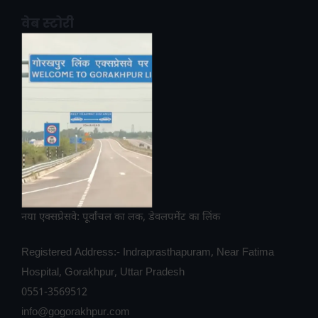
वेब स्टोरी
नया एक्सप्रेसवे: पूर्वांचल का लक, डेवलपमेंट का लिंक
Registered Address:- Indraprasthapuram, Near Fatima
Hospital, Gorakhpur, Uttar Pradesh
0551-3569512
info@gogorakhpur.com