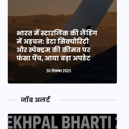
भारत में स्टारलिंक की लैंडिंग
भ
में अड़चन: डेटा सिक्योरिटी
म
और स्पेक्ट्रम की कीमत पर
औ
फंसा पेंच, आया बड़ा अपडेट
फ
30 दिसम्बर 2025
जॉब अलर्ट