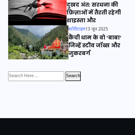
दुखद अंत: सरधना की
फ़िज़ाओं में तैरती रहेगी
शाइस्ता और
स्टोरीटाइम
13 जून 2025
कैंची धाम के वो ‘बाबा’
जिन्हें स्टीव जॉब्स और
जुकरबर्ग
Search