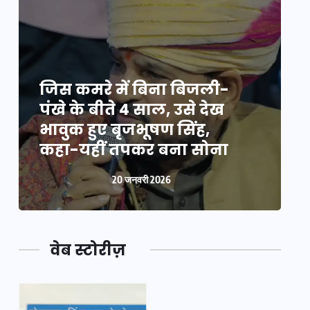
जिस कमरे में बिना बिजली-
ज
पंखे के बीते 4 साल, उसे देख
प
भावुक हुए बृजभूषण सिंह,
भ
कहा-यहीं तपकर बना सोना
20 जनवरी 2026
वेब स्टोरीज़