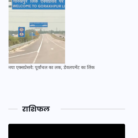
नया एक्सप्रेसवे: पूर्वांचल का लक, डेवलपमेंट का लिंक
महाकुं
राशिफल