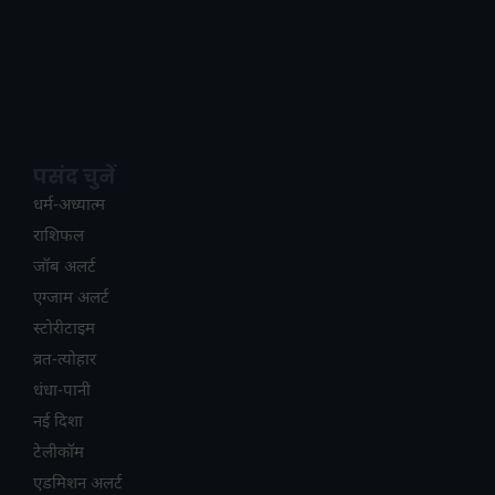
पसंद चुनें
धर्म-अध्यात्म
राशिफल
जॉब अलर्ट
एग्जाम अलर्ट
स्टोरीटाइम
व्रत-त्योहार
धंधा-पानी
नई दिशा
टेलीकॉम
ए​डमिशन अलर्ट