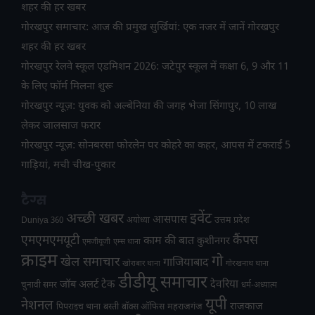
शहर की हर खबर
गोरखपुर समाचार: आज की प्रमुख सुर्खियां: एक नजर में जानें गोरखपुर
शहर की हर खबर
गोरखपुर रेलवे स्कूल एडमिशन 2026: जटेपुर स्कूल में कक्षा 6, 9 और 11
के लिए फॉर्म मिलना शुरू
गोरखपुर न्यूज़: युवक को अल्बेनिया की जगह भेजा सिंगापुर, 10 लाख
लेकर जालसाज फरार
गोरखपुर न्यूज़: सोनबरसा फोरलेन पर कोहरे का कहर, आपस में टकराईं 5
गाड़ियां, मची चीख-पुकार
टैग्स
अच्छी खबर
इवेंट
आसपास
उत्तम प्रदेश
Duniya 360
अयोध्या
एमएमएमयूटी
कैंपस
काम की बात
कुशीनगर
एमजीयूजी
एम्स थाना
क्राइम
गो
खेल समाचार
गाजियाबाद
खोराबार थाना
गोरखनाथ थाना
डीडीयू समाचार
टेक
देवरिया
जॉब अलर्ट
चुनावी समर
धर्म-अध्यात्म
यूपी
नेशनल
राजकाज
महराजगंज
पिपराइच थाना
बस्ती
बॉक्स ऑफिस