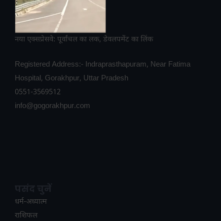
नया एक्सप्रेसवे: पूर्वांचल का लक, डेवलपमेंट का लिंक
Registered Address:- Indraprasthapuram, Near Fatima
Hospital, Gorakhpur, Uttar Pradesh
0551-3569512
info@gogorakhpur.com
पसंद चुनें
धर्म-अध्यात्म
राशिफल