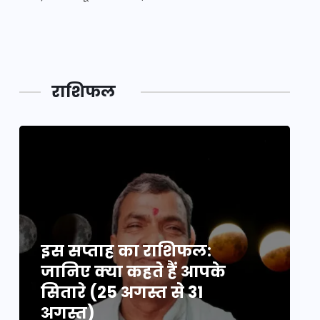
महाकुं
राशिफल
इस सप्ताह का राशिफल:
इ
जानिए क्या कहते हैं आपके
ज
सितारे (25 अगस्त से 31
स
अगस्त)