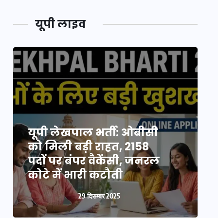
यूपी लाइव
यूपी न्यूज़: नौकरों ने पिता-
यूपी लेखपाल भर्ती: ओबीसी
पुत्री को 5 साल घर में बनाया
को मिली बड़ी राहत, 2158
व
बंधक, बुजुर्ग की मौत, बेटी
पदों पर बंपर वैकेंसी, जनरल
क
बनी ‘कंकाल’
कोटे में भारी कटौती
न
29 दिसम्बर 2025
29 दिसम्बर 2025