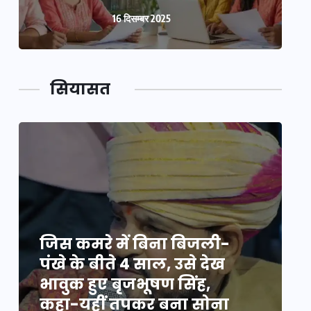
16 दिसम्बर 2025
सियासत
जिस कमरे में बिना बिजली-
ज
पंखे के बीते 4 साल, उसे देख
प
भावुक हुए बृजभूषण सिंह,
भ
कहा-यहीं तपकर बना सोना