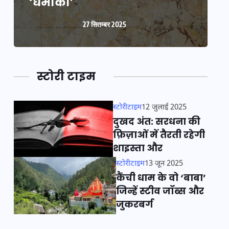
‘धमाका’
27 सितम्बर 2025
स्टोरी टाइम
स्टोरीटाइम
12 जुलाई 2025
दुखद अंत: सरधना की
फ़िज़ाओं में तैरती रहेगी
शाइस्ता और
स्टोरीटाइम
13 जून 2025
कैंची धाम के वो ‘बाबा’
जिन्हें स्टीव जॉब्स और
जुकरबर्ग