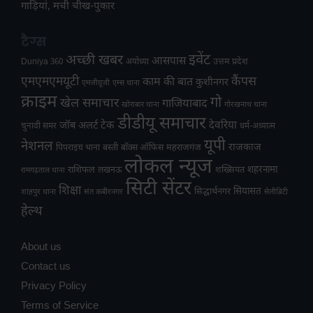
गाड़ियां, मची चीख-पुकार
टैग्स
अच्छी खबर
इवेंट
आसपास
उत्तम प्रदेश
Duniya 360
अयोध्या
एमएमएमयूटी
कैंपस
काम की बात
कुशीनगर
एमजीयूजी
एम्स थाना
क्राइम
गो
खेल समाचार
गाजियाबाद
खोराबार थाना
गोरखनाथ थाना
डीडीयू समाचार
टेक
देवरिया
जॉब अलर्ट
चुनावी समर
धर्म-अध्यात्म
यूपी
नेशनल
राजकाज
महराजगंज
पिपराइच थाना
बस्ती
बॉक्स ऑफिस
लोकल न्यूज
राशिफल
शहरनामा
लखनऊ
शख्सियत
रामगढ़ताल थाना
सिटी सेंटर
शिक्षा
सियासत
सिद्धार्थनगर
शाहपुर थाना
संत कबीरनगर
सेलीब्रिटी
हेल्थ
About us
Contact us
Privacy Policy
Terms of Service