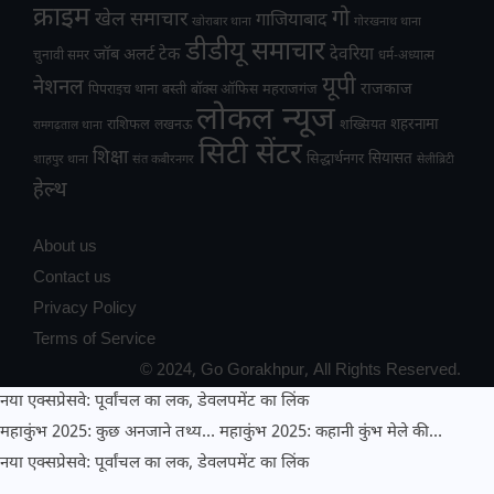
क्राइम
गो
खेल समाचार
गाजियाबाद
खोराबार थाना
गोरखनाथ थाना
डीडीयू समाचार
टेक
देवरिया
जॉब अलर्ट
चुनावी समर
धर्म-अध्यात्म
यूपी
नेशनल
राजकाज
महराजगंज
पिपराइच थाना
बस्ती
बॉक्स ऑफिस
लोकल न्यूज
राशिफल
शहरनामा
लखनऊ
शख्सियत
रामगढ़ताल थाना
सिटी सेंटर
शिक्षा
सियासत
सिद्धार्थनगर
शाहपुर थाना
संत कबीरनगर
सेलीब्रिटी
हेल्थ
About us
Contact us
Privacy Policy
Terms of Service
© 2024, Go Gorakhpur, All Rights Reserved.
नया एक्सप्रेसवे: पूर्वांचल का लक, डेवलपमेंट का लिंक
महाकुंभ 2025: कुछ अनजाने तथ्य…
महाकुंभ 2025: कहानी कुंभ मेले की…
नया एक्सप्रेसवे: पूर्वांचल का लक, डेवलपमेंट का लिंक