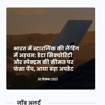
भारत में स्टारलिंक की लैंडिंग
भ
में अड़चन: डेटा सिक्योरिटी
म
और स्पेक्ट्रम की कीमत पर
औ
फंसा पेंच, आया बड़ा अपडेट
फ
30 दिसम्बर 2025
जॉब अलर्ट