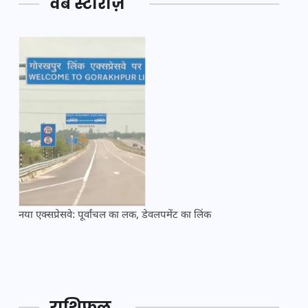
वेब स्टोरीज़
नया एक्सप्रेसवे: पूर्वांचल का लक, डेवलपमेंट का लिंक
महाकुं
राशिफल