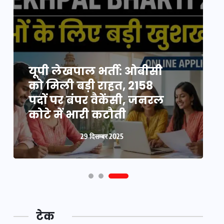
यूपी न्यूज़: नौकरों ने पिता-
यूपी लेखपाल भर्ती: ओबीसी
पुत्री को 5 साल घर में बनाया
को मिली बड़ी राहत, 2158
व
बंधक, बुजुर्ग की मौत, बेटी
पदों पर बंपर वैकेंसी, जनरल
क
बनी ‘कंकाल’
कोटे में भारी कटौती
न
29 दिसम्बर 2025
29 दिसम्बर 2025
टेक