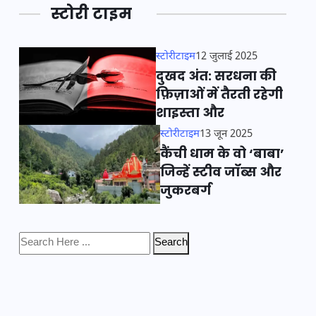
स्टोरी टाइम
स्टोरीटाइम
12 जुलाई 2025
दुखद अंत: सरधना की
फ़िज़ाओं में तैरती रहेगी
शाइस्ता और
स्टोरीटाइम
13 जून 2025
कैंची धाम के वो ‘बाबा’
जिन्हें स्टीव जॉब्स और
जुकरबर्ग
Search