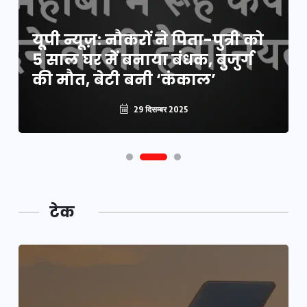
यूपी न्यूज़: नौकरों ने पिता-पुत्री को
यूपी लेखपाल भर्ती: ओबीसी को
5 साल घर में बनाया बंधक, बुजुर्ग
मिली बड़ी राहत, 2158 पदों पर बंपर
की मौत, बेटी बनी ‘कंकाल’
वैकेंसी, जनरल कोटे में भारी कटौती
29 दिसम्बर 2025
29 दिसम्बर 2025
टेक