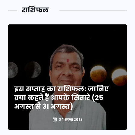
लक,
तथ्य…
मेले की…
डेवलपमेंट
राशिफल
का लिंक
इस सप्ताह का राशिफल: जानिए
क्या कहते हैं आपके सितारे (25
अगस्त से 31 अगस्त)
24 अगस्त 2025