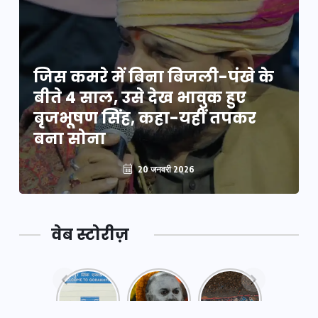
जिस कमरे में बिना बिजली-पंखे के
बीते 4 साल, उसे देख भावुक हुए
बृजभूषण सिंह, कहा-यहीं तपकर
बना सोना
20 जनवरी 2026
वेब स्टोरीज़
नया
महाकुंभ
महाकुंभ
एक्सप्रेसवे:
2025: कुछ
2025:
पूर्वांचल का
अनजाने
कहानी कुंभ