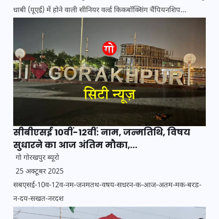
धाबी (यूएई) में होने वाली सीनियर वर्ल्ड किकबॉक्सिंग चैंपियनशिप...
सीबीएसई 10वीं-12वीं: नाम, जन्मतिथि, विषय
सुधारने का आज अंतिम मौका,...
गो गोरखपुर ब्यूरो
25 अक्टूबर 2025
सबएसई-10व-12व-नम-जनमतथ-वषय-सधरन-क-आज-अतम-मक-बरड-
न-दय-सखत-नरदश