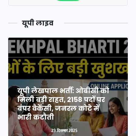
यूपी लाइव
यूपी न्यूज़: नौकरों ने पिता-पुत्री
यूपी लेखपाल भर्ती: ओबीसी को
को 5 साल घर में बनाया बंधक,
मिली बड़ी राहत, 2158 पदों पर
बुजुर्ग की मौत, बेटी बनी
बंपर वैकेंसी, जनरल कोटे में
‘कंकाल’
भारी कटौती
29 दिसम्बर 2025
29 दिसम्बर 2025