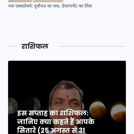
नया एक्सप्रेसवे: पूर्वांचल का लक, डेवलपमेंट का लिंक
महाक
राशिफल
इस सप्ताह का राशिफल:
जानिए क्या कहते हैं आपके
सितारे (25 अगस्त से 31