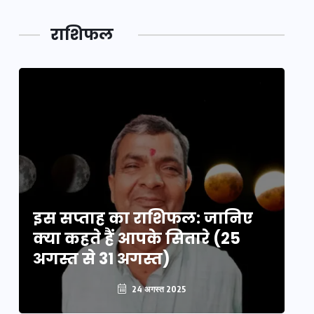
पूर्वांचल का
अनजाने
कहानी कुंभ
लक,
तथ्य…
मेले की…
डेवलपमेंट
राशिफल
का लिंक
इस सप्ताह का राशिफल: जानिए
इ
क्या कहते हैं आपके सितारे (25
क्
अगस्त से 31 अगस्त)
अग
24 अगस्त 2025