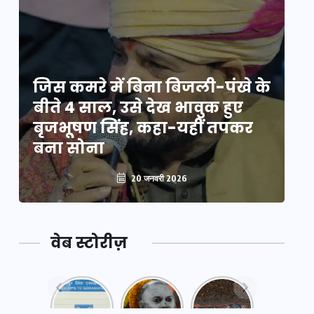
े
जिस कमरे में बिना बिजली-पंखे के
जि
बीते 4 साल, उसे देख भावुक हुए
बी
बृजभूषण सिंह, कहा-यहीं तपकर
ब
बना सोना
ब
20 जनवरी 2026
वेब स्टोरीज़
नया
महाकुंभ
महाकुंभ
एक्सप्रेसवे:
2025: कुछ
2025: