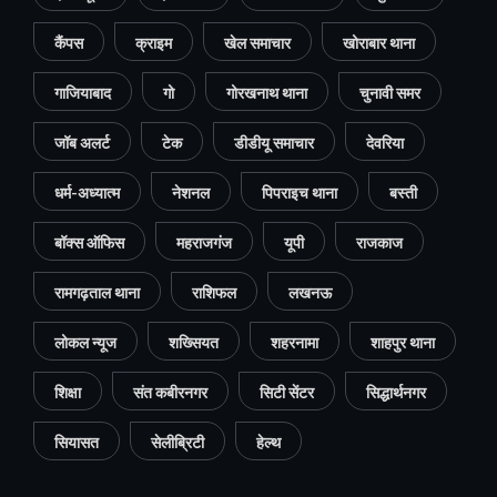
कैंपस
क्राइम
खेल समाचार
खोराबार थाना
गाजियाबाद
गो
गोरखनाथ थाना
चुनावी समर
जॉब अलर्ट
टेक
डीडीयू समाचार
देवरिया
धर्म-अध्यात्म
नेशनल
पिपराइच थाना
बस्ती
बॉक्स ऑफिस
महराजगंज
यूपी
राजकाज
रामगढ़ताल थाना
राशिफल
लखनऊ
लोकल न्यूज
शख्सियत
शहरनामा
शाहपुर थाना
शिक्षा
संत कबीरनगर
सिटी सेंटर
सिद्धार्थनगर
सियासत
सेलीब्रिटी
हेल्थ