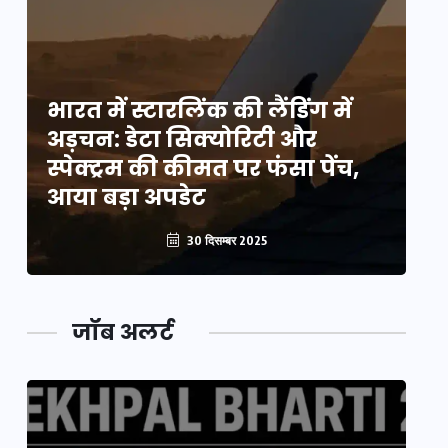
भारत में स्टारलिंक की लैंडिंग में
भा
अड़चन: डेटा सिक्योरिटी और
अ
स्पेक्ट्रम की कीमत पर फंसा पेंच,
स्
आया बड़ा अपडेट
आ
30 दिसम्बर 2025
जॉब अलर्ट