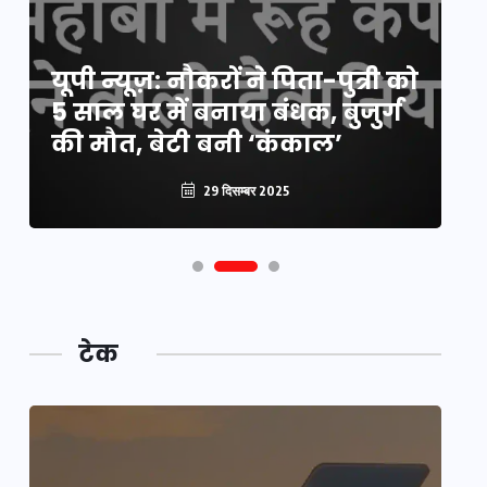
यूपी लेखपाल भर्ती: ओबीसी को
यूपी न्यूज़: नौकरों ने पिता-पुत्री को
मिली बड़ी राहत, 2158 पदों पर बंपर
वो
5 साल घर में बनाया बंधक, बुजुर्ग
वैकेंसी, जनरल कोटे में भारी
हु
की मौत, बेटी बनी ‘कंकाल’
कटौती
पू
29 दिसम्बर 2025
29 दिसम्बर 2025
टेक