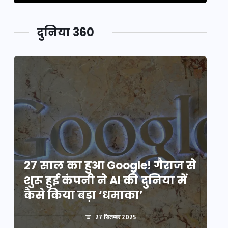
दुनिया 360
े
27 साल का हुआ Google! गैराज से
2
शुरू हुई कंपनी ने AI की दुनिया में
शु
कैसे किया बड़ा ‘धमाका’
कै
27 सितम्बर 2025