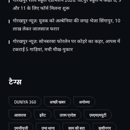
गोरखपुर रेलवे स्कूल एडमिशन 2026: जटेपुर स्कूल में कक्षा 6, 9
और 11 के लिए फॉर्म मिलना शुरू
गोरखपुर न्यूज़: युवक को अल्बेनिया की जगह भेजा सिंगापुर, 10
लाख लेकर जालसाज फरार
गोरखपुर न्यूज़: सोनबरसा फोरलेन पर कोहरे का कहर, आपस में
टकराईं 5 गाड़ियां, मची चीख-पुकार
टैग्स
DUNIYA 360
अच्छी खबर
अयोध्या
आसपास
इवेंट
उत्तम प्रदेश
एमएमएमयूटी
एमजीयूजी
एम्स थाना
काम की बात
कुशीनगर