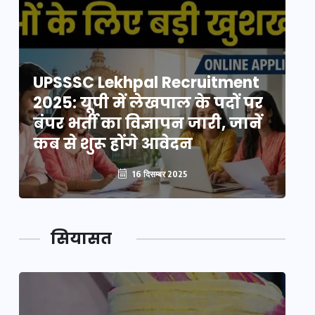
UPSSSC Lekhpal Recruitment
U
2025: यूपी में लेखपाल के पदों पर
20
बंपर भर्ती का विज्ञापन जारी, जानें
बं
कब से शुरू होंगे आवेदन
कब
16 दिसम्बर 2025
सियासत