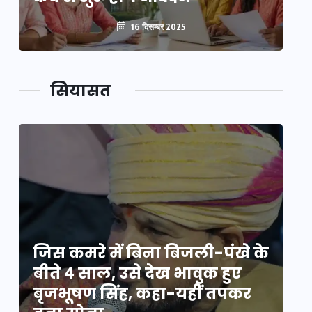
16 दिसम्बर 2025
सियासत
े
जिस कमरे में बिना बिजली-पंखे के
जि
बीते 4 साल, उसे देख भावुक हुए
बी
बृजभूषण सिंह, कहा-यहीं तपकर
ब