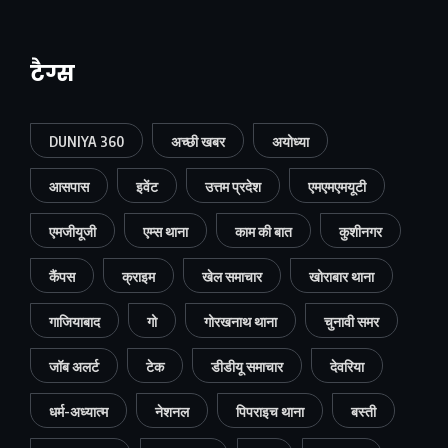
टैग्स
DUNIYA 360
अच्छी खबर
अयोध्या
आसपास
इवेंट
उत्तम प्रदेश
एमएमएमयूटी
एमजीयूजी
एम्स थाना
काम की बात
कुशीनगर
कैंपस
क्राइम
खेल समाचार
खोराबार थाना
गाजियाबाद
गो
गोरखनाथ थाना
चुनावी समर
जॉब अलर्ट
टेक
डीडीयू समाचार
देवरिया
धर्म-अध्यात्म
नेशनल
पिपराइच थाना
बस्ती