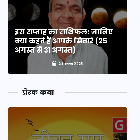
इस सप्ताह का राशिफल: जानिए
इ
क्या कहते हैं आपके सितारे (25
क्
अगस्त से 31 अगस्त)
अग
24 अगस्त 2025
प्रेरक कथा