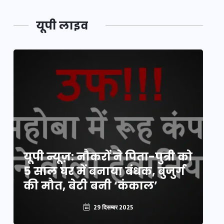
यूपी लाइव
य
यूपी न्यूज़: नौकरों ने पिता-पुत्री को
मि
5 साल घर में बनाया बंधक, बुजुर्ग
वै
की मौत, बेटी बनी ‘कंकाल’
क
29 दिसम्बर 2025