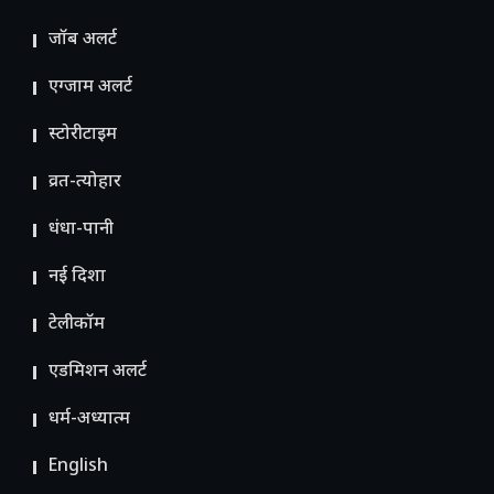
जॉब अलर्ट
एग्जाम अलर्ट
स्टोरीटाइम
व्रत-त्योहार
धंधा-पानी
नई दिशा
टेलीकॉम
ए​डमिशन अलर्ट
धर्म-अध्यात्म
English