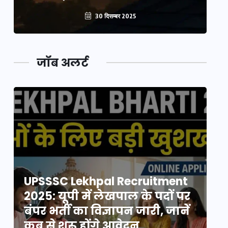
30 दिसम्बर 2025
जॉब अलर्ट
UPSSSC Lekhpal Recruitment
U
2025: यूपी में लेखपाल के पदों पर
20
बंपर भर्ती का विज्ञापन जारी, जानें
बं
कब से शुरू होंगे आवेदन
कब