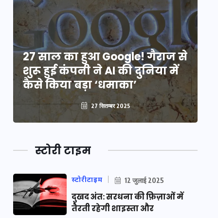
े
27 साल का हुआ Google! गैराज से
2
शुरू हुई कंपनी ने AI की दुनिया में
शु
कैसे किया बड़ा ‘धमाका’
कै
27 सितम्बर 2025
स्टोरी टाइम
स्टोरीटाइम
12 जुलाई 2025
दुखद अंत: सरधना की फ़िज़ाओं में
तैरती रहेगी शाइस्ता और