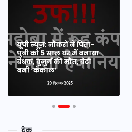
यूपी न्यूज़: नौकरों ने पिता-
य
पुत्री को 5 साल घर में बनाया
क
बंधक, बुजुर्ग की मौत, बेटी
प
बनी ‘कंकाल’
क
29 दिसम्बर 2025
टेक