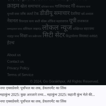
क्राइम
गो
खेल समाचार
गाजियाबाद
खोराबार थाना
गोरखनाथ थाना
डीडीयू समाचार
टेक
देवरिया
जॉब अलर्ट
चुनावी समर
धर्म-अध्यात्म
यूपी
नेशनल
राजकाज
महराजगंज
पिपराइच थाना
बस्ती
बॉक्स ऑफिस
लोकल न्यूज
राशिफल
शहरनामा
लखनऊ
शख्सियत
रामगढ़ताल थाना
सिटी सेंटर
शिक्षा
सियासत
सिद्धार्थनगर
शाहपुर थाना
संत कबीरनगर
सेलीब्रिटी
हेल्थ
About us
Contact us
Privacy Policy
Terms of Service
© 2024, Go Gorakhpur, All Rights Reserved.
नया एक्सप्रेसवे: पूर्वांचल का लक, डेवलपमेंट का लिंक
महाकुंभ 2025: कुछ अनजाने तथ्य…
महाकुंभ 2025: कहानी कुंभ मेले की…
नया एक्सप्रेसवे: पूर्वांचल का लक, डेवलपमेंट का लिंक