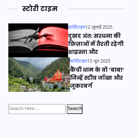
स्टोरी टाइम
स्टोरीटाइम
12 जुलाई 2025
दुखद अंत: सरधना की
फ़िज़ाओं में तैरती रहेगी
शाइस्ता और
स्टोरीटाइम
13 जून 2025
कैंची धाम के वो ‘बाबा’
जिन्हें स्टीव जॉब्स और
जुकरबर्ग
Search