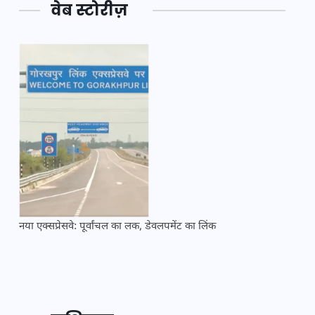
वेब स्टोरीज़
नया एक्सप्रेसवे: पूर्वांचल का लक, डेवलपमेंट का लिंक
महाकुं