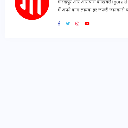
गोरखपुर और आसपास की खबरों (gorakhpu
16 दिसम्बर 2025
में अपने काम लायक हर जरूरी जानकारी 
जिस कमरे में बिना बिजली-पंखे
के बीते 4 साल, उसे देख भावुक
हुए बृजभूषण सिंह, कहा-यहीं
तपकर बना सोना