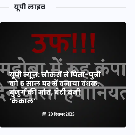
यूपी लाइव
यूपी लेखपाल भर्ती: ओबीसी को
मिली बड़ी राहत, 2158 पदों पर
बंपर वैकेंसी, जनरल कोटे में भारी
कटौती
29 दिसम्बर 2025