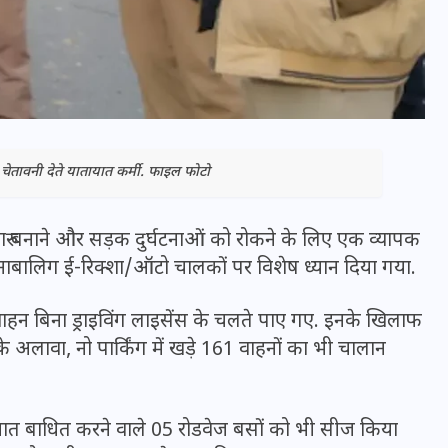
ेतावनी देते यातायात कर्मी. फाइल फोटो
ारु बनाने और सड़क दुर्घटनाओं को रोकने के लिए एक व्यापक
ाबालिग ई-रिक्शा/ऑटो चालकों पर विशेष ध्यान दिया गया.
भारत में स्टारलिंक की लैंडिंग में
ाहन बिना ड्राइविंग लाइसेंस के चलते पाए गए. इनके खिलाफ
अड़चन: डेटा सिक्योरिटी और
अलावा, नो पार्किंग में खड़े 161 वाहनों का भी चालान
स्पेक्ट्रम की कीमत पर फंसा पेंच,
आया बड़ा अपडेट
यात बाधित करने वाले 05 रोडवेज बसों को भी सीज किया
30 दिसम्बर 2025