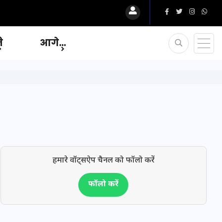
ि
आगे…
हमारे वॉट्सऐप चैनल को फॉलो करें
फॉलो करें