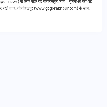
r news) के लिए पढ़ते रहें गोगोरखपुर.कॉम | सूचनाओं की भीड़
16 दिसम्बर 2025
पर रखें नज़र...गो गोरखपुर (www.gogorakhpur.com) के साथ.
जिस कमरे में बिना बिजली-पंखे
के बीते 4 साल, उसे देख भावुक
हुए बृजभूषण सिंह, कहा-यहीं
तपकर बना सोना