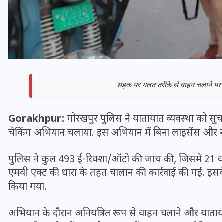
सड़क पर गलत तरीके से वाहन चलाने पर च
Gorakhpur:
गोरखपुर पुलिस ने यातायात व्यवस्था को सुच
चेकिंग अभियान चलाया. इस अभियान में बिना लाइसेंस और न
भारत में स्टारलिंक की लैंडिंग में
पुलिस ने कुल 493 ई-रिक्शा/ऑटो की जांच की, जिसमें 21 व
अड़चन: डेटा सिक्योरिटी और
एमवी एक्ट की धारा के तहत चालान की कार्रवाई की गई. इसके 
स्पेक्ट्रम की कीमत पर फंसा पेंच,
किया गया.
आया बड़ा अपडेट
अभियान के दौरान अनियंत्रित रूप से वाहन चलाने और याता
30 दिसम्बर 2025