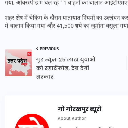
गया. ओवरस्पीड में चल रहे 11 वाहनों का चालान आईटीएमएस 
शहर क्षेत्र में चेकिंग के दौरान यातायात नियमों का उल्लंघन
में चालान किया गया और 41,500 रुपये का जुर्माना वसूला गया
PREVIOUS
गुड न्यूज़: 25 लाख युवाओं
को स्मार्टफोन, टैब देगी
सरकार
UPSSSC Lekhpal Recruitment
2025: यूपी में लेखपाल के पदों
गो गोरखपुर ब्यूरो
पर बंपर भर्ती का विज्ञापन जारी,
जानें कब से शुरू होंगे आवेदन
About Author