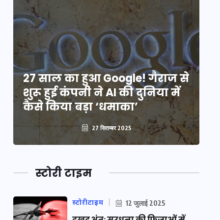
े
27 साल का हुआ Google! गैराज से
2
शुरू हुई कंपनी ने AI की दुनिया में
शु
कैसे किया बड़ा ‘धमाका’
कै
27 सितम्बर 2025
स्टोरी टाइम
स्टोरीटाइम
12 जुलाई 2025
दुखद अंत: सरधना की फ़िज़ाओं में