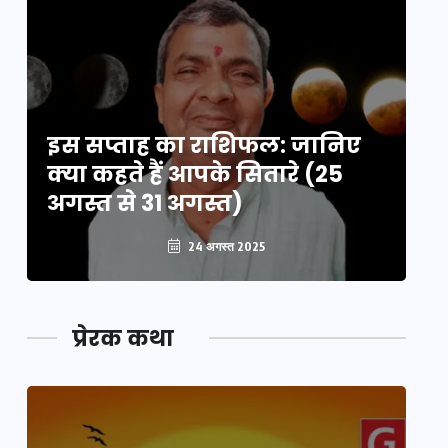
इस सप्ताह का राशिफल: जानिए
इ
क्या कहते हैं आपके सितारे (25
क्
अगस्त से 31 अगस्त)
अग
24 अगस्त 2025
प्रेरक कथा