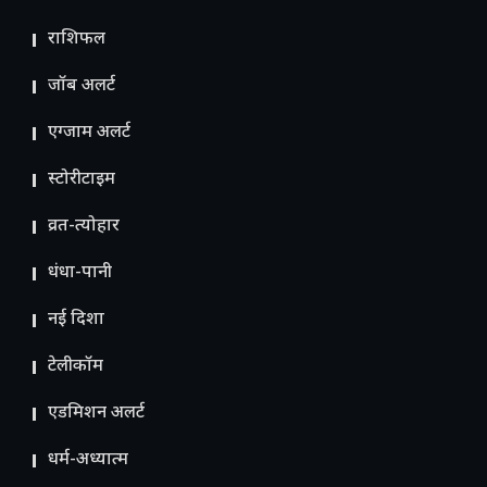
राशिफल
जॉब अलर्ट
एग्जाम अलर्ट
स्टोरीटाइम
व्रत-त्योहार
धंधा-पानी
नई दिशा
टेलीकॉम
ए​डमिशन अलर्ट
धर्म-अध्यात्म