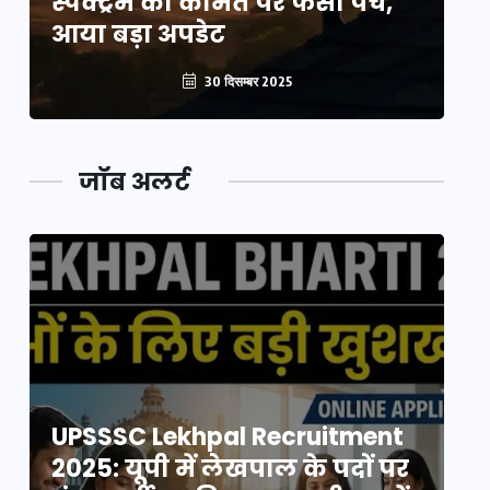
स्पेक्ट्रम की कीमत पर फंसा पेंच,
स्
आया बड़ा अपडेट
आ
30 दिसम्बर 2025
जॉब अलर्ट
UPSSSC Lekhpal Recruitment
U
2025: यूपी में लेखपाल के पदों पर
20