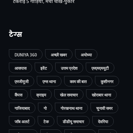
टकराईं 5 गाड़ियां, मची चीख-पुकार
टैग्स
DUNIYA 360
अच्छी खबर
अयोध्या
आसपास
इवेंट
उत्तम प्रदेश
एमएमएमयूटी
एमजीयूजी
एम्स थाना
काम की बात
कुशीनगर
कैंपस
क्राइम
खेल समाचार
खोराबार थाना
गाजियाबाद
गो
गोरखनाथ थाना
चुनावी समर
जॉब अलर्ट
टेक
डीडीयू समाचार
देवरिया