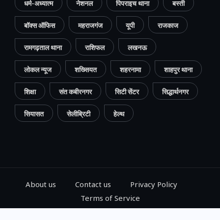
धर्म-अध्यात्म
नेशनल
पिपराइच थाना
बस्ती
बॉक्स ऑफिस
महराजगंज
यूपी
राजकाज
रामगढ़ताल थाना
राशिफल
लखनऊ
लोकल न्यूज
शख्सियत
शहरनामा
शाहपुर थाना
शिक्षा
संत कबीरनगर
सिटी सेंटर
सिद्धार्थनगर
सियासत
सेलीब्रिटी
हेल्थ
About us
Contact us
Privacy Policy
Terms of Service