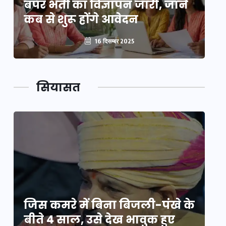
बंपर भर्ती का विज्ञापन जारी, जानें
बं
कब से शुरू होंगे आवेदन
कब
16 दिसम्बर 2025
सियासत
े
जिस कमरे में बिना बिजली-पंखे के
जि
बीते 4 साल, उसे देख भावुक हुए
बी