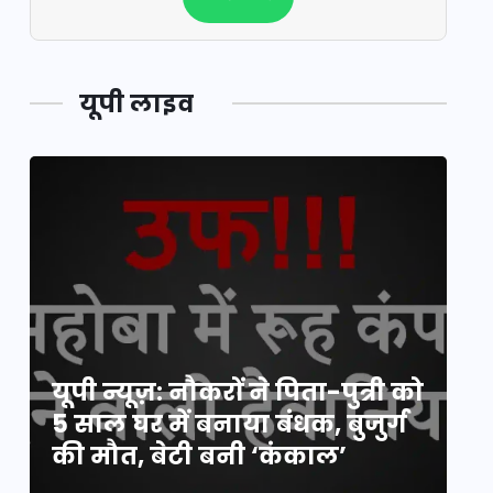
यूपी लाइव
य
यूपी न्यूज़: नौकरों ने पिता-पुत्री को
मि
5 साल घर में बनाया बंधक, बुजुर्ग
वै
की मौत, बेटी बनी ‘कंकाल’
क