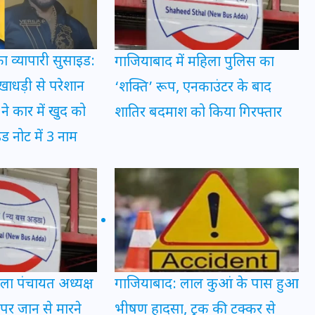
इस सप्ताह का राशिफल: जानिए
ा व्यापारी सुसाइड:
गाजियाबाद में महिला पुलिस का
क्या कहते हैं आपके सितारे (25
ाधड़ी से परेशान
‘शक्ति’ रूप, एनकाउंटर के बाद
अगस्त से 31 अगस्त)
ने कार में खुद को
शातिर बदमाश को किया गिरफ्तार
24 अगस्त 2025
ड नोट में 3 नाम
ला पंचायत अध्यक्ष
गाजियाबाद: लाल कुआं के पास हुआ
पर जान से मारने
भीषण हादसा, ट्रक की टक्कर से