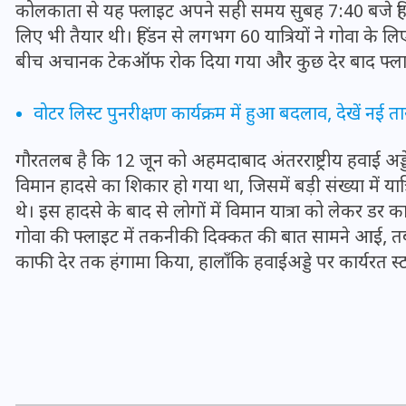
कोलकाता से यह फ्लाइट अपने सही समय सुबह 7:40 बजे हिं
16 दिसम्बर 2025
लिए भी तैयार थी। हिंडन से लगभग 60 यात्रियों ने गोवा के लि
बीच अचानक टेकऑफ रोक दिया गया और कुछ देर बाद फ्लाइट र
वोटर लिस्ट पुनरीक्षण कार्यक्रम में हुआ बदलाव, देखें नई ता
गौरतलब है कि 12 जून को अहमदाबाद अंतरराष्ट्रीय हवाई अड्ड
विमान हादसे का शिकार हो गया था, जिसमें बड़ी संख्या में यात्
थे। इस हादसे के बाद से लोगों में विमान यात्रा को लेकर डर क
गोवा की फ्लाइट में तकनीकी दिक्कत की बात सामने आई, तब य
काफी देर तक हंगामा किया, हालाँकि हवाईअड्डे पर कार्यरत स्टाफ
जिस कमरे में बिना बिजली-पंखे
के बीते 4 साल, उसे देख भावुक
हुए बृजभूषण सिंह, कहा-यहीं
तपकर बना सोना