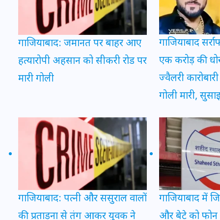
इस सप्ताह का राशिफल: जानिए
गाजियाबाद सर्राफ
गाजियाबाद: जमानत पर बाहर आए
क्या कहते हैं आपके सितारे (25
एक करोड़ की धोख
हत्यारोपी अहसान को सीकरी रोड पर
अगस्त से 31 अगस्त)
ज्वैलरी कारोबारी 
मारी गोली
24 अगस्त 2025
गोली मारी, सुसाइ
गाजियाबाद: पत्नी और ससुराल वालों
गाजियाबाद में जि
की प्रताड़ना से तंग आकर युवक ने
और बेटे को फोन 