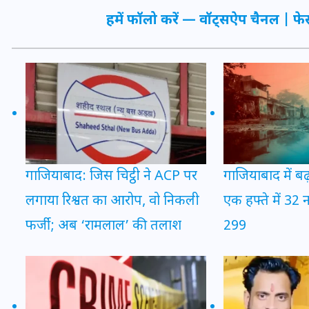
20 जनवरी 2026
हमें फॉलो करें —
वॉट्सऐप चैनल
|
फे
गाजियाबाद में बढ
गाजियाबाद: जिस चिट्ठी ने ACP पर
एक हफ्ते में 32 
लगाया रिश्वत का आरोप, वो निकली
299
फर्जी; अब ‘रामलाल’ की तलाश