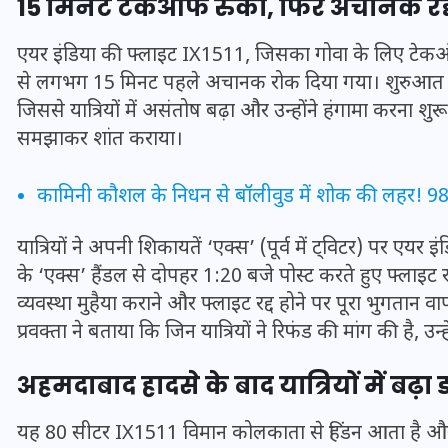
15 मिनट टेकऑफ रुका, फिर अचानक रद्द
एयर इंडिया की फ्लाइट IX1511, जिसका गोवा के लिए टेकऑ
से लगभग 15 मिनट पहले अचानक रोक दिया गया। शुरुआत में 
जिससे यात्रियों में असंतोष बढ़ा और उन्होंने हंगामा करना शुरू
समझाकर शांत कराया।
कामिनी कौशल के निधन से बॉलीवुड में शोक की लहर! 98 क
यात्रियों ने अपनी शिकायतें ‘एक्स’ (पूर्व में ट्विटर) पर एयर 
के ‘एक्स’ हैंडल से दोपहर 1:20 बजे पोस्ट करते हुए फ्लाइट रद्
व्यवस्था मुहैया कराने और फ्लाइट रद्द होने पर पूरा भुगतान 
UPSSSC Lekhpal Recruitment
प्रवक्ता ने बताया कि जिन यात्रियों ने रिफंड की मांग की है, 
2025: यूपी में लेखपाल के पदों
अहमदाबाद हादसे के बाद यात्रियों में बढ़ा 
पर बंपर भर्ती का विज्ञापन जारी,
जानें कब से शुरू होंगे आवेदन
यह 80 सीटर IX1511 विमान कोलकाता से हिंडन आता है और उ