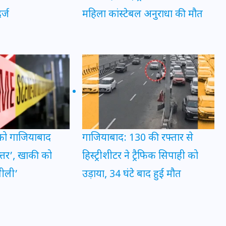
र्ज
महिला कांस्टेबल अनुराधा की मौत
मन के हारे हार है!
19 सितम्बर 2024
 को गाजियाबाद
गाजियाबाद: 130 की रफ्तार से
त्तर’, खाकी को
हिस्ट्रीशीटर ने ट्रैफिक सिपाही को
गीली’
उड़ाया, 34 घंटे बाद हुई मौत