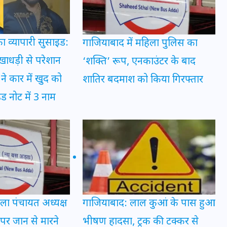
इस सप्ताह का राशिफल: जानिए
ा व्यापारी सुसाइड:
गाजियाबाद में महिला पुलिस का
क्या कहते हैं आपके सितारे (25
ाधड़ी से परेशान
‘शक्ति’ रूप, एनकाउंटर के बाद
अगस्त से 31 अगस्त)
ने कार में खुद को
शातिर बदमाश को किया गिरफ्तार
24 अगस्त 2025
ड नोट में 3 नाम
ला पंचायत अध्यक्ष
गाजियाबाद: लाल कुआं के पास हुआ
पर जान से मारने
भीषण हादसा, ट्रक की टक्कर से