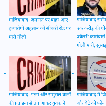
इस सप्ताह का राशिफल: जानिए
गाजियाबाद सर्राफ
गाजियाबाद: जमानत पर बाहर आए
क्या कहते हैं आपके सितारे (25
एक करोड़ की धोख
हत्यारोपी अहसान को सीकरी रोड पर
अगस्त से 31 अगस्त)
ज्वैलरी कारोबारी 
मारी गोली
24 अगस्त 2025
गोली मारी, सुसाइ
गाजियाबाद: पत्नी और ससुराल वालों
गाजियाबाद में जि
की प्रताड़ना से तंग आकर युवक ने
और बेटे को फोन 