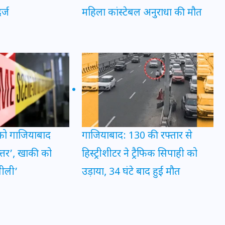
र्ज
महिला कांस्टेबल अनुराधा की मौत
मन के हारे हार है!
19 सितम्बर 2024
 को गाजियाबाद
गाजियाबाद: 130 की रफ्तार से
त्तर’, खाकी को
हिस्ट्रीशीटर ने ट्रैफिक सिपाही को
गीली’
उड़ाया, 34 घंटे बाद हुई मौत