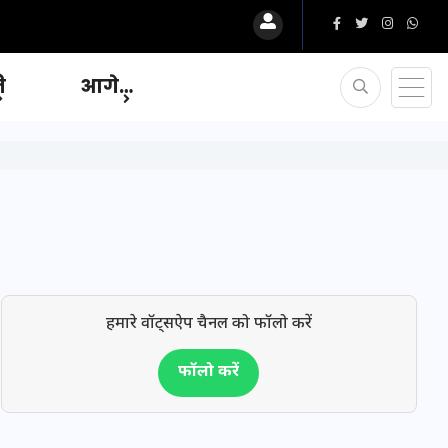
ि
आगे…
हमारे वॉट्सऐप चैनल को फॉलो करें
फॉलो करें