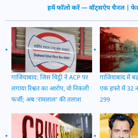
20 जनवरी 2026
हमें फॉलो करें —
वॉट्सऐप चैनल
|
फे
गाजियाबाद में बढ
गाजियाबाद: जिस चिट्ठी ने ACP पर
एक हफ्ते में 32 
लगाया रिश्वत का आरोप, वो निकली
299
फर्जी; अब ‘रामलाल’ की तलाश