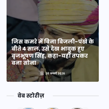
े
जिस कमरे में बिना बिजली-पंखे के
जि
बीते 4 साल, उसे देख भावुक हुए
बी
बृजभूषण सिंह, कहा-यहीं तपकर
ब
बना सोना
ब
20 जनवरी 2026
वेब स्टोरीज़