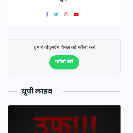
साथ.
हमारे वॉट्सऐप चैनल को फॉलो करें
फॉलो करें
यूपी लाइव