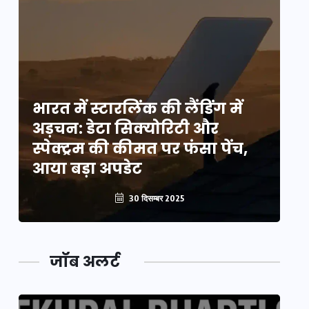
भारत में स्टारलिंक की लैंडिंग में
भा
अड़चन: डेटा सिक्योरिटी और
अ
स्पेक्ट्रम की कीमत पर फंसा पेंच,
स्
आया बड़ा अपडेट
आ
30 दिसम्बर 2025
जॉब अलर्ट