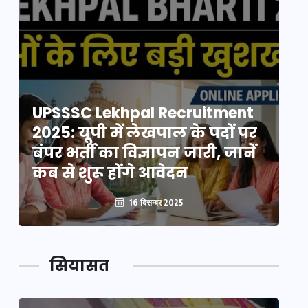
UPSSSC Lekhpal Recruitment
U
2025: यूपी में लेखपाल के पदों पर
20
बंपर भर्ती का विज्ञापन जारी, जानें
बं
कब से शुरू होंगे आवेदन
कब
16 दिसम्बर 2025
सियासत