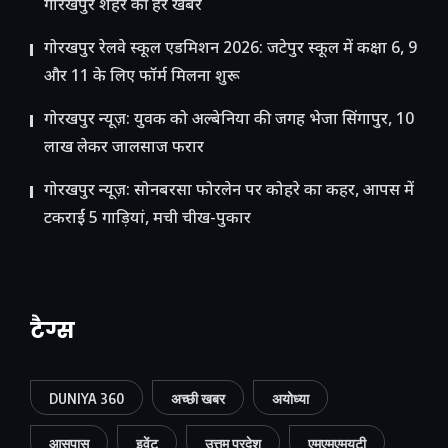
गोरखपुर शहर की हर खबर
गोरखपुर रेलवे स्कूल एडमिशन 2026: जटेपुर स्कूल में कक्षा 6, 9
और 11 के लिए फॉर्म मिलना शुरू
गोरखपुर न्यूज़: युवक को अल्बेनिया की जगह भेजा सिंगापुर, 10
लाख लेकर जालसाज फरार
गोरखपुर न्यूज़: सोनबरसा फोरलेन पर कोहरे का कहर, आपस में
टकराईं 5 गाड़ियां, मची चीख-पुकार
टैग्स
DUNIYA 360
अच्छी खबर
अयोध्या
आसपास
इवेंट
उत्तम प्रदेश
एमएमएमयूटी