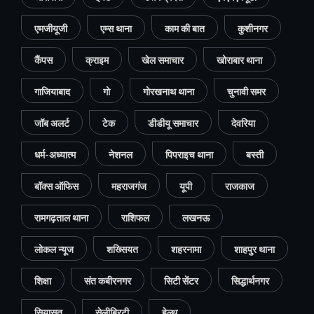
एमजीयूजी
एम्स थाना
काम की बात
कुशीनगर
कैंपस
क्राइम
खेल समाचार
खोराबार थाना
गाजियाबाद
गो
गोरखनाथ थाना
चुनावी समर
जॉब अलर्ट
टेक
डीडीयू समाचार
देवरिया
धर्म-अध्यात्म
नेशनल
पिपराइच थाना
बस्ती
बॉक्स ऑफिस
महराजगंज
यूपी
राजकाज
रामगढ़ताल थाना
राशिफल
लखनऊ
लोकल न्यूज
शख्सियत
शहरनामा
शाहपुर थाना
शिक्षा
संत कबीरनगर
सिटी सेंटर
सिद्धार्थनगर
सियासत
सेलीब्रिटी
हेल्थ