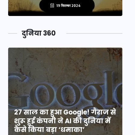
19 सितम्बर 2024
दुनिया 360
े
27 साल का हुआ Google! गैराज से
2
शुरू हुई कंपनी ने AI की दुनिया में
शु
कैसे किया बड़ा ‘धमाका’
कै