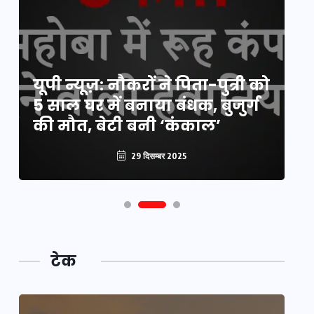
य
यूपी न्यूज़: नौकरों ने पिता-पुत्री को
मि
5 साल घर में बनाया बंधक, बुजुर्ग
वै
की मौत, बेटी बनी ‘कंकाल’
क
29 दिसम्बर 2025
टेक