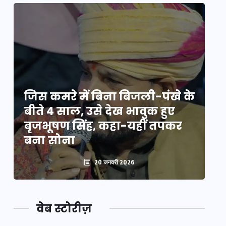
े
जिस कमरे में बिना बिजली-पंखे के
जि
बीते 4 साल, उसे देख भावुक हुए
बी
बृजभूषण सिंह, कहा-यहीं तपकर
ब
बना सोना
ब
20 जनवरी 2026
वेब स्टोरीज़