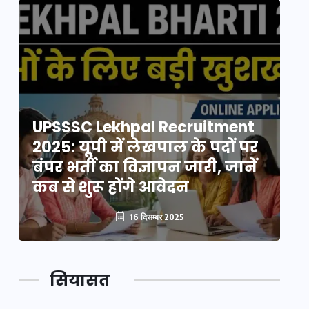
UPSSSC Lekhpal Recruitment
U
2025: यूपी में लेखपाल के पदों पर
20
बंपर भर्ती का विज्ञापन जारी, जानें
बं
कब से शुरू होंगे आवेदन
कब
16 दिसम्बर 2025
सियासत