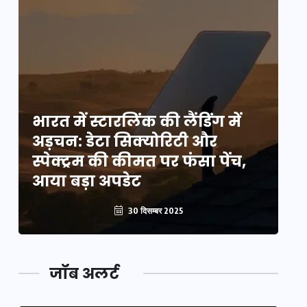
भारत में स्टारलिंक की लैंडिंग में
भा
अड़चन: डेटा सिक्योरिटी और
अ
स्पेक्ट्रम की कीमत पर फंसा पेंच,
स्
आया बड़ा अपडेट
आ
30 दिसम्बर 2025
जॉब अलर्ट