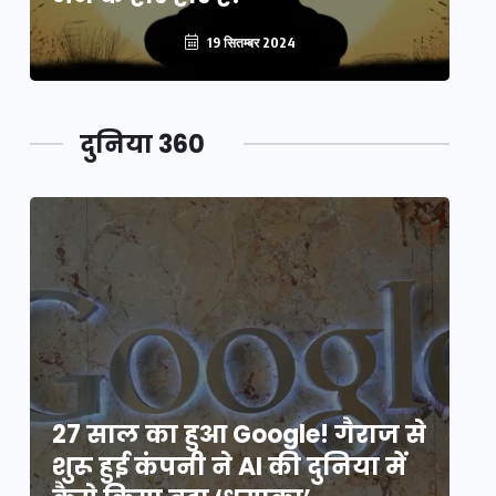
19 सितम्बर 2024
दुनिया 360
े
27 साल का हुआ Google! गैराज से
2
शुरू हुई कंपनी ने AI की दुनिया में
शु