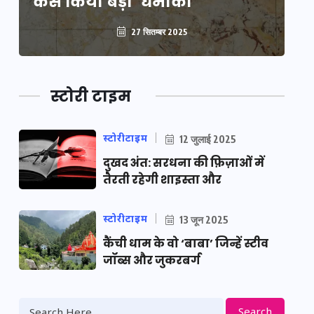
कैसे किया बड़ा ‘धमाका’
कै
27 सितम्बर 2025
स्टोरी टाइम
स्टोरीटाइम
12 जुलाई 2025
दुखद अंत: सरधना की फ़िज़ाओं में
तैरती रहेगी शाइस्ता और
स्टोरीटाइम
13 जून 2025
कैंची धाम के वो ‘बाबा’ जिन्हें स्टीव
जॉब्स और जुकरबर्ग
Search