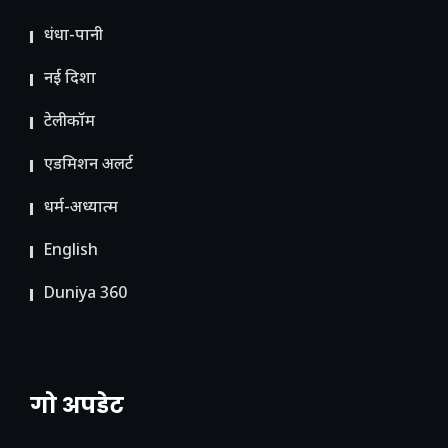
धंधा-पानी
नई दिशा
टेलीकॉम
ए​डमिशन अलर्ट
धर्म-अध्यात्म
English
Duniya 360
गो अपडेट