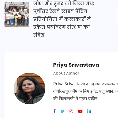
जोश और हुनर को मिला मंच:
16 दिसम्बर 2025
पूर्वोत्तर रेलवे लाइव पेंटिंग
प्रतियोगिता में कलाकारों ने
उकेरा पर्यावरण संरक्षण का
संदेश
Priya Srivastava
About Author
Priya Srivastava दीनदयाल उपाध्याय गोरख
जिस कमरे में बिना बिजली-पंखे
गोगोरखपुर.कॉम के लिए इवेंट, एजुकेशन, क
के बीते 4 साल, उसे देख भावुक
की फिलॉसफी में गहरा यकीन.
हुए बृजभूषण सिंह, कहा-यहीं
तपकर बना सोना