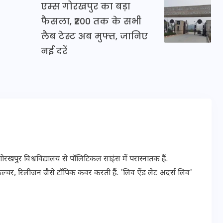
एम्स गोरखपुर का बड़ा
16 दिसम्बर 2025
फैसला, ₹200 तक के सभी
लैब टेस्ट अब मुफ्त, जानिए
नई दरें
पुर विश्वविद्यालय से पॉलिटिकल साइंस में परास्नातक हैं.
जिस कमरे में बिना बिजली-पंखे
ल्चर, रिलीजन जैसे टॉपिक कवर करती हैं. 'लिव ऐंड लेट अदर्स लिव'
के बीते 4 साल, उसे देख भावुक
हुए बृजभूषण सिंह, कहा-यहीं
तपकर बना सोना