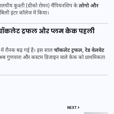
्यालयीय कुश्ती (ग्रीको रोमन) चैंपियनशिप के
लोगो और
बिली इंटर कॉलेज में किया।
 चॉकलेट ट्रफल और प्लम केक पहली
में रौनक बढ़ गई है। इस साल
चॉकलेट ट्रफल, रेड वेलवेट
अब गुणवत्ता और कस्टम डिजाइन वाले केक को प्राथमिकता
UPSSSC Lekhpal Recruitment
2025: यूपी में लेखपाल के पदों
पर बंपर भर्ती का विज्ञापन जारी,
जानें कब से शुरू होंगे आवेदन
NEXT