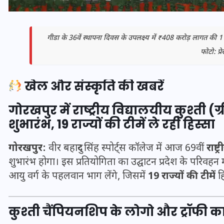
गीडा के 36वें स्थापना दिवस के उपलक्ष्य में ₹408 करोड़ लागत क
फोटो: प्
खेल और संस्कृति की खबरें
गोरखपुर में राष्ट्रीय विद्यालयीय कुश्ती
शुभारंभ, 19 राज्यों की टीमें ले रहीं हिस्सा
गोरखपुर:
वीर बहादुर सिंह स्पोर्ट्स कॉलेज में आज 69वीं
राष्
भारत में स्टारलिंक की लैंडिंग में
शुभारंभ होगा। इस प्रतियोगिता का उद्घाटन प्रदेश के परिवहन 
अड़चन: डेटा सिक्योरिटी और
आयु वर्ग के पहलवान भाग लेंगे, जिसमें
19 राज्यों की टीमें
हि
स्पेक्ट्रम की कीमत पर फंसा पेंच,
आया बड़ा अपडेट
कुश्ती चैंपियनशिप के लोगो और ट्रॉफी 
30 दिसम्बर 2025