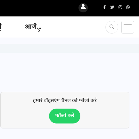
ि
आगे…
हमारे वॉट्सऐप चैनल को फॉलो करें
फॉलो करें