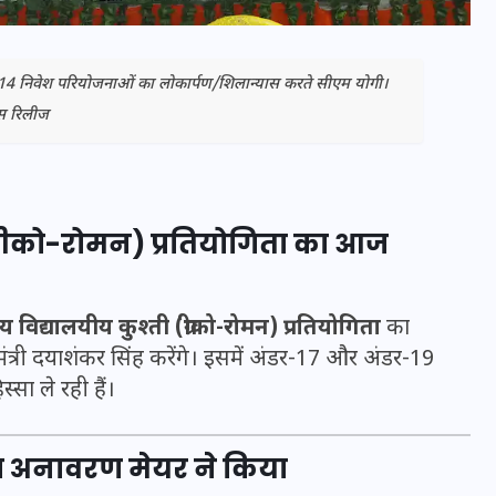
ी 114 निवेश परियोजनाओं का लोकार्पण/शिलान्यास करते सीएम योगी।
रेस रिलीज
 (ग्रीको-रोमन) प्रतियोगिता का आज
ट्रीय विद्यालयीय कुश्ती (ग्रीको-रोमन) प्रतियोगिता
का
भारत में स्टारलिंक की लैंडिंग में
मंत्री दयाशंकर सिंह करेंगे। इसमें अंडर-17 और अंडर-19
अड़चन: डेटा सिक्योरिटी और
स्सा ले रही हैं।
स्पेक्ट्रम की कीमत पर फंसा पेंच,
आया बड़ा अपडेट
का अनावरण मेयर ने किया
30 दिसम्बर 2025