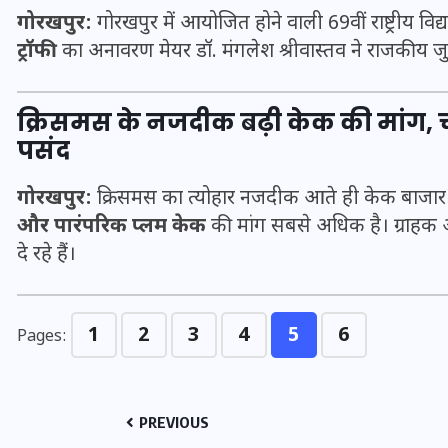
गोरखपुर:
गोरखपुर में आयोजित होने वाली 69वीं राष्ट्रीय विद
ट्रॉफी
का अनावरण मेयर डॉ. मंगलेश श्रीवास्तव ने राजकीय जु
क्रिसमस के नजदीक बढ़ी केक की मांग,
पसंद
गोरखपुर:
क्रिसमस का त्योहार नजदीक आते ही केक बाजार 
और पारंपरिक प्लम केक
की मांग सबसे अधिक है। ग्राहक 
दे रहे हैं।
UPSSSC Lekhpal Recruitment
1
2
3
4
5
6
Pages:
2025: यूपी में लेखपाल के पदों
पर बंपर भर्ती का विज्ञापन जारी,
जानें कब से शुरू होंगे आवेदन
PREVIOUS