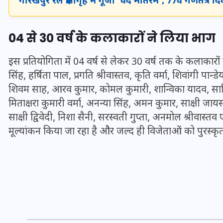
गोरखपुर रेल प्रेक्षागृह में गूंजा ‘वंदे मातरम’, 77वें गणत
16 दिसम्बर 2025
04 से 30 वर्ष के कलाकारों ने लिया भाग
इस प्रतियोगिता में 04 वर्ष से लेकर 30 वर्ष तक के कलाकारों न
सिंह, हर्षिता पाल, प्रगति श्रीवास्तव, कृति वर्मा, शिवांगी पान्
शिवम साह, आरव कुमार, कोमल कुमारी, शान्विका यादव, सानि
मिताक्षरा कुमारी वर्मा, अनन्या सिंह, अमन कुमार, साक्षी जा
साक्षी द्विवेदी, निशा सैनी, सरस्वती गुप्ता, अनमोल श्रीवास्तव ए
मूल्यांकन किया जा रहा है और जल्द ही विजेताओं को पुरस्क
जिस कमरे में बिना बिजली-पंखे
के बीते 4 साल, उसे देख भावुक
हुए बृजभूषण सिंह, कहा-यहीं
तपकर बना सोना