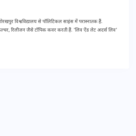
पुर विश्वविद्यालय से पॉलिटिकल साइंस में परास्नातक हैं.
इस सप्ताह का राशिफल: जानिए
ल्चर, रिलीजन जैसे टॉपिक कवर करती हैं. 'लिव ऐंड लेट अदर्स लिव'
क्या कहते हैं आपके सितारे (25
अगस्त से 31 अगस्त)
24 अगस्त 2025