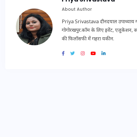
About Author
Priya Srivastava दीनदयाल उपाध्याय गोरख
इस सप्ताह का राशिफल: जानिए
गोगोरखपुर.कॉम के लिए इवेंट, एजुकेशन, क
क्या कहते हैं आपके सितारे (25
की फिलॉसफी में गहरा यकीन.
अगस्त से 31 अगस्त)
24 अगस्त 2025