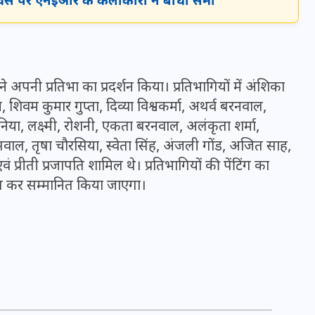
ंत्र दिवस पर एनईआर के कलाकारों ने बांधा समां
16 दिसम्बर 2025
े अपनी प्रतिभा का प्रदर्शन किया। प्रतिभागियों में अंशिका
डेय, शिवम कुमार गुप्ता, दिव्या विश्वकर्मा, अथर्व बरनवाल,
या, लक्ष्मी, रोशनी, एकता बरनवाल, अलंकृता शर्मा,
यसवाल, तृषा चौरसिया, स्वेता सिंह, अंजली गोंड, अजित साह,
वं प्रीती प्रजापति शामिल थे। प्रतिभागियों की पेंटिंग का
ृत कर सम्मानित किया जाएगा।
जिस कमरे में बिना बिजली-पंखे
के बीते 4 साल, उसे देख भावुक
हुए बृजभूषण सिंह, कहा-यहीं
तपकर बना सोना