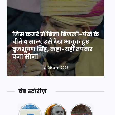
े
जिस कमरे में बिना बिजली-पंखे के
जि
बीते 4 साल, उसे देख भावुक हुए
बी
बृजभूषण सिंह, कहा-यहीं तपकर
ब
बना सोना
ब
20 जनवरी 2026
वेब स्टोरीज़
नया
महाकुंभ
महाकुंभ
एक्सप्रेसवे:
2025: कुछ
2025: