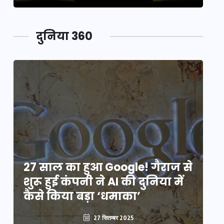
दुनिया 360
े
27 साल का हुआ Google! गैराज से
2
शुरू हुई कंपनी ने AI की दुनिया में
शु
कैसे किया बड़ा ‘धमाका’
कै
27 सितम्बर 2025