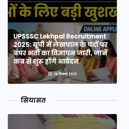
UPSSSC Lekhpal Recruitment
U
2025: यूपी में लेखपाल के पदों पर
20
बंपर भर्ती का विज्ञापन जारी, जानें
बं
कब से शुरू होंगे आवेदन
कब
16 दिसम्बर 2025
सियासत