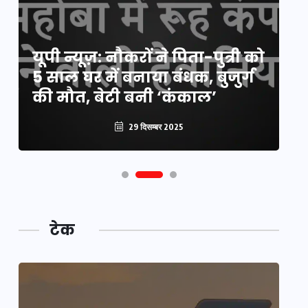
य
यूपी न्यूज़: नौकरों ने पिता-पुत्री को
मि
5 साल घर में बनाया बंधक, बुजुर्ग
वै
की मौत, बेटी बनी ‘कंकाल’
क
29 दिसम्बर 2025
टेक