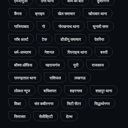
एमजीयूजी
एम्स थाना
काम की बात
कुशीनगर
कैंपस
क्राइम
खेल समाचार
खोराबार थाना
गाजियाबाद
गो
गोरखनाथ थाना
चुनावी समर
जॉब अलर्ट
टेक
डीडीयू समाचार
देवरिया
धर्म-अध्यात्म
नेशनल
पिपराइच थाना
बस्ती
बॉक्स ऑफिस
महराजगंज
यूपी
राजकाज
रामगढ़ताल थाना
राशिफल
लखनऊ
लोकल न्यूज
शख्सियत
शहरनामा
शाहपुर थाना
शिक्षा
संत कबीरनगर
सिटी सेंटर
सिद्धार्थनगर
सियासत
सेलीब्रिटी
हेल्थ