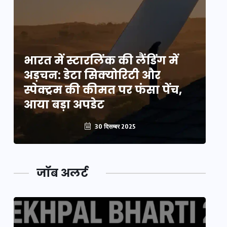
भारत में स्टारलिंक की लैंडिंग में
भा
अड़चन: डेटा सिक्योरिटी और
अ
स्पेक्ट्रम की कीमत पर फंसा पेंच,
स्
आया बड़ा अपडेट
आ
30 दिसम्बर 2025
जॉब अलर्ट