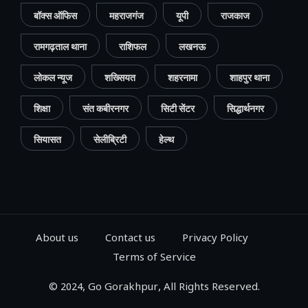
बॉक्स ऑफिस
महराजगंज
यूपी
राजकाज
रामगढ़ताल थाना
राशिफल
लखनऊ
लोकल न्यूज
शख्सियत
शहरनामा
शाहपुर थाना
शिक्षा
संत कबीरनगर
सिटी सेंटर
सिद्धार्थनगर
सियासत
सेलीब्रिटी
हेल्थ
About us
Contact us
Privacy Policy
Terms of Service
© 2024, Go Gorakhpur, All Rights Reserved.