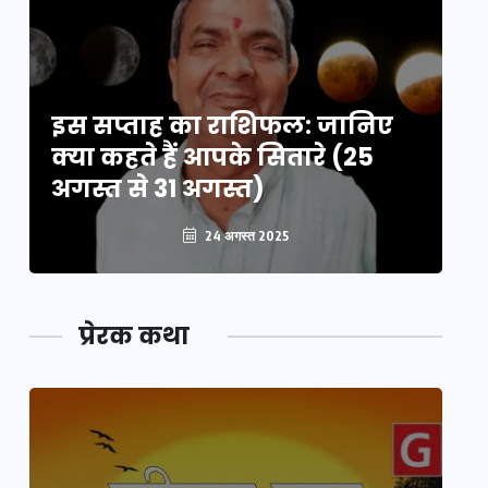
इस सप्ताह का राशिफल: जानिए
इ
क्या कहते हैं आपके सितारे (25
क्
अगस्त से 31 अगस्त)
अग
24 अगस्त 2025
प्रेरक कथा