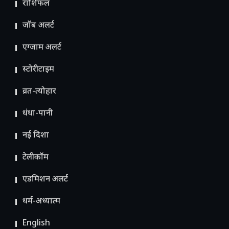
राशिफल
जॉब अलर्ट
एग्जाम अलर्ट
स्टोरीटाइम
व्रत-त्योहार
धंधा-पानी
नई दिशा
टेलीकॉम
ए​डमिशन अलर्ट
धर्म-अध्यात्म
English