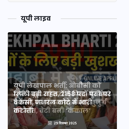
यूपी लाइव
यूपी लेखपाल भर्ती: ओबीसी को
ो
मिली बड़ी राहत, 2158 पदों पर बंपर
वो
वैकेंसी, जनरल कोटे में भारी
हु
कटौती
पू
29 दिसम्बर 2025