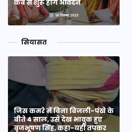
कब से शुरू होंगे आवेदन
कब
16 दिसम्बर 2025
सियासत
े
जिस कमरे में बिना बिजली-पंखे के
जि
बीते 4 साल, उसे देख भावुक हुए
बी
बृजभूषण सिंह, कहा-यहीं तपकर
ब