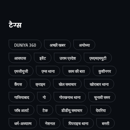
टैग्स
DUNIYA 360
अच्छी खबर
अयोध्या
आसपास
इवेंट
उत्तम प्रदेश
एमएमएमयूटी
एमजीयूजी
एम्स थाना
काम की बात
कुशीनगर
कैंपस
क्राइम
खेल समाचार
खोराबार थाना
गाजियाबाद
गो
गोरखनाथ थाना
चुनावी समर
जॉब अलर्ट
टेक
डीडीयू समाचार
देवरिया
धर्म-अध्यात्म
नेशनल
पिपराइच थाना
बस्ती