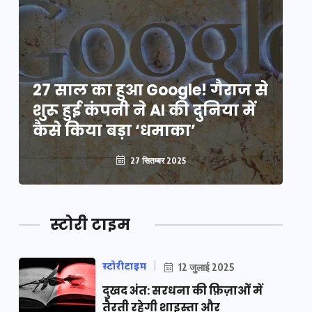
े
27 साल का हुआ Google! गैराज से
2
शुरू हुई कंपनी ने AI की दुनिया में
शु
कैसे किया बड़ा ‘धमाका’
कै
27 सितम्बर 2025
स्टोरी टाइम
स्टोरीटाइम
12 जुलाई 2025
दुखद अंत: सरधना की फ़िज़ाओं में
तैरती रहेगी शाइस्ता और