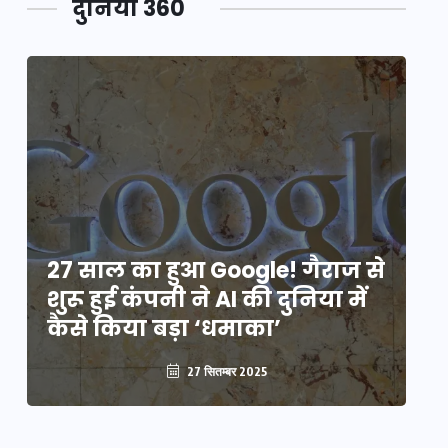
दुनिया 360
े
27 साल का हुआ Google! गैराज से
2
शुरू हुई कंपनी ने AI की दुनिया में
शु
कैसे किया बड़ा ‘धमाका’
कै
27 सितम्बर 2025