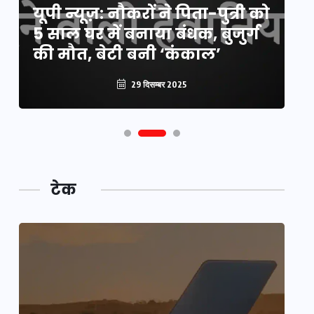
यूपी न्यूज़: नौकरों ने पिता-पुत्री को
मि
5 साल घर में बनाया बंधक, बुजुर्ग
वै
की मौत, बेटी बनी ‘कंकाल’
क
29 दिसम्बर 2025
टेक