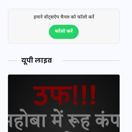
हमारे वॉट्सऐप चैनल को फॉलो करें
फॉलो करें
यूपी लाइव
य