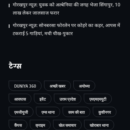
गोरखपुर न्यूज़: युवक को अल्बेनिया की जगह भेजा सिंगापुर, 10
लाख लेकर जालसाज फरार
गोरखपुर न्यूज़: सोनबरसा फोरलेन पर कोहरे का कहर, आपस में
टकराईं 5 गाड़ियां, मची चीख-पुकार
टैग्स
DUNIYA 360
अच्छी खबर
अयोध्या
आसपास
इवेंट
उत्तम प्रदेश
एमएमएमयूटी
एमजीयूजी
एम्स थाना
काम की बात
कुशीनगर
कैंपस
क्राइम
खेल समाचार
खोराबार थाना