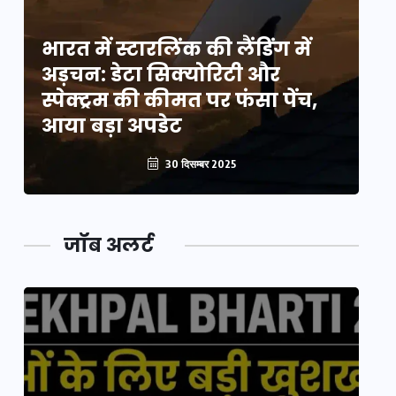
भारत में स्टारलिंक की लैंडिंग में
भा
अड़चन: डेटा सिक्योरिटी और
अ
स्पेक्ट्रम की कीमत पर फंसा पेंच,
स्
आया बड़ा अपडेट
आ
30 दिसम्बर 2025
जॉब अलर्ट