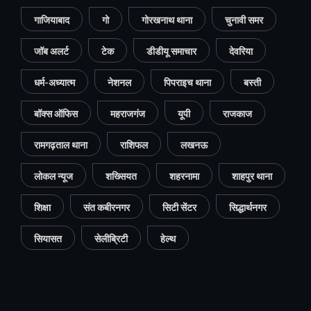
गाजियाबाद
गो
गोरखनाथ थाना
चुनावी समर
जॉब अलर्ट
टेक
डीडीयू समाचार
देवरिया
धर्म-अध्यात्म
नेशनल
पिपराइच थाना
बस्ती
बॉक्स ऑफिस
महराजगंज
यूपी
राजकाज
रामगढ़ताल थाना
राशिफल
लखनऊ
लोकल न्यूज
शख्सियत
शहरनामा
शाहपुर थाना
शिक्षा
संत कबीरनगर
सिटी सेंटर
सिद्धार्थनगर
सियासत
सेलीब्रिटी
हेल्थ