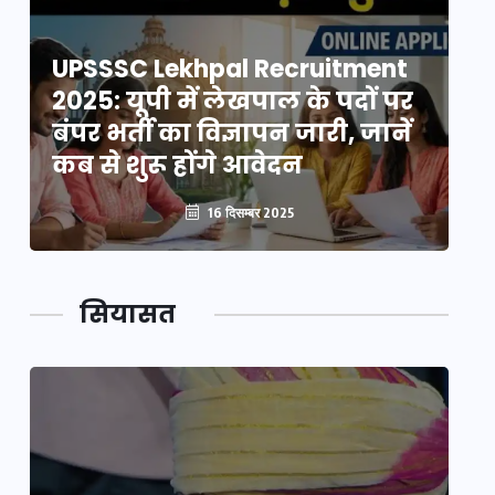
UPSSSC Lekhpal Recruitment
U
2025: यूपी में लेखपाल के पदों पर
20
बंपर भर्ती का विज्ञापन जारी, जानें
बं
कब से शुरू होंगे आवेदन
कब
16 दिसम्बर 2025
सियासत