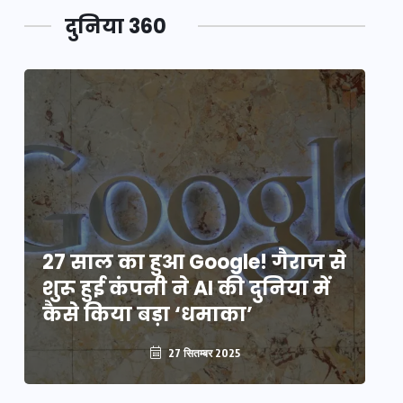
दुनिया 360
े
27 साल का हुआ Google! गैराज से
2
शुरू हुई कंपनी ने AI की दुनिया में
शु
कैसे किया बड़ा ‘धमाका’
कै
27 सितम्बर 2025