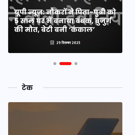
य
यूपी न्यूज़: नौकरों ने पिता-पुत्री को
मि
5 साल घर में बनाया बंधक, बुजुर्ग
वै
की मौत, बेटी बनी ‘कंकाल’
क
29 दिसम्बर 2025
टेक