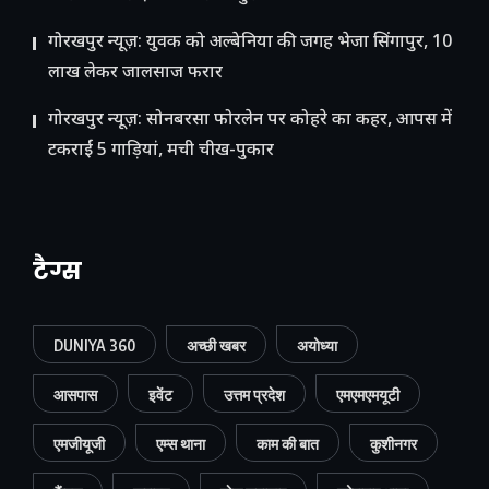
गोरखपुर न्यूज़: युवक को अल्बेनिया की जगह भेजा सिंगापुर, 10
लाख लेकर जालसाज फरार
गोरखपुर न्यूज़: सोनबरसा फोरलेन पर कोहरे का कहर, आपस में
टकराईं 5 गाड़ियां, मची चीख-पुकार
टैग्स
DUNIYA 360
अच्छी खबर
अयोध्या
आसपास
इवेंट
उत्तम प्रदेश
एमएमएमयूटी
एमजीयूजी
एम्स थाना
काम की बात
कुशीनगर