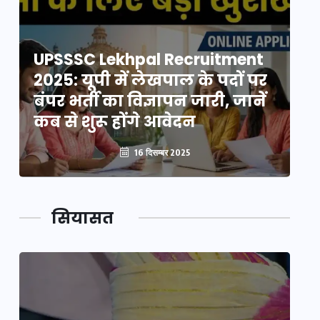
UPSSSC Lekhpal Recruitment
U
2025: यूपी में लेखपाल के पदों पर
20
बंपर भर्ती का विज्ञापन जारी, जानें
बं
कब से शुरू होंगे आवेदन
कब
16 दिसम्बर 2025
सियासत