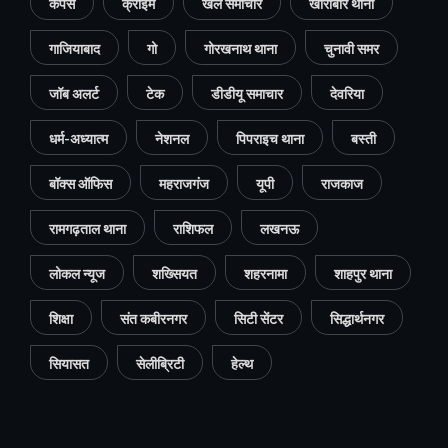
कैंपस
क्राइम
खेल समाचार
खोराबार थाना
गाजियाबाद
गो
गोरखनाथ थाना
चुनावी समर
जॉब अलर्ट
टेक
डीडीयू समाचार
देवरिया
धर्म-अध्यात्म
नेशनल
पिपराइच थाना
बस्ती
बॉक्स ऑफिस
महराजगंज
यूपी
राजकाज
रामगढ़ताल थाना
राशिफल
लखनऊ
लोकल न्यूज
शख्सियत
शहरनामा
शाहपुर थाना
शिक्षा
संत कबीरनगर
सिटी सेंटर
सिद्धार्थनगर
सियासत
सेलीब्रिटी
हेल्थ