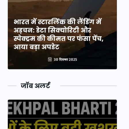
भारत में स्टारलिंक की लैंडिंग में
भा
अड़चन: डेटा सिक्योरिटी और
अ
स्पेक्ट्रम की कीमत पर फंसा पेंच,
स्
आया बड़ा अपडेट
आ
30 दिसम्बर 2025
जॉब अलर्ट