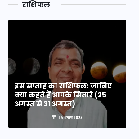
डेवलपमेंट
राशिफल
का लिंक
इस सप्ताह का राशिफल: जानिए
इ
क्या कहते हैं आपके सितारे (25
क्
अगस्त से 31 अगस्त)
अग
24 अगस्त 2025