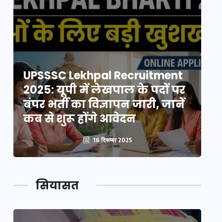
UPSSSC Lekhpal Recruitment
U
2025: यूपी में लेखपाल के पदों पर
20
बंपर भर्ती का विज्ञापन जारी, जानें
बं
कब से शुरू होंगे आवेदन
कब
16 दिसम्बर 2025
सियासत