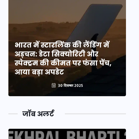
भारत में स्टारलिंक की लैंडिंग में
भा
अड़चन: डेटा सिक्योरिटी और
अ
स्पेक्ट्रम की कीमत पर फंसा पेंच,
स्
आया बड़ा अपडेट
आ
30 दिसम्बर 2025
जॉब अलर्ट