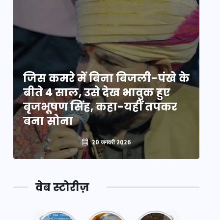
े
जिस कमरे में बिना बिजली-पंखे के
जि
बीते 4 साल, उसे देख भावुक हुए
बी
बृजभूषण सिंह, कहा-यहीं तपकर
ब
बना सोना
ब
20 जनवरी 2026
वेब स्टोरीज़
नया
महाकुंभ
महाकुंभ