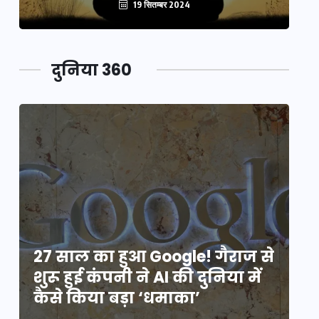
19 सितम्बर 2024
दुनिया 360
े
27 साल का हुआ Google! गैराज से
2
शुरू हुई कंपनी ने AI की दुनिया में
शु
कैसे किया बड़ा ‘धमाका’
कै