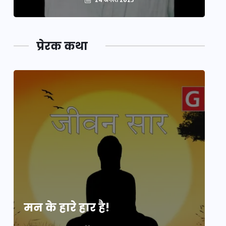
प्रेरक कथा
मन के हारे हार है!
मन