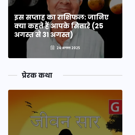
इस सप्ताह का राशिफल: जानिए
इ
क्या कहते हैं आपके सितारे (25
क्
अगस्त से 31 अगस्त)
अग
24 अगस्त 2025
प्रेरक कथा