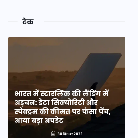
टेक
भारत में स्टारलिंक की लैंडिंग में
भा
अड़चन: डेटा सिक्योरिटी और
अ
स्पेक्ट्रम की कीमत पर फंसा पेंच,
स्
आया बड़ा अपडेट
आ
30 दिसम्बर 2025