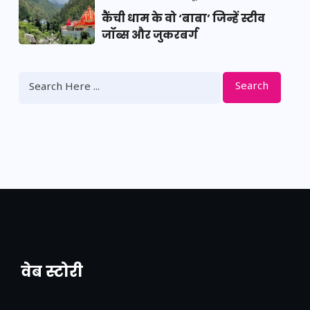
कैंची धाम के वो ‘बाबा’ जिन्हें स्टीव
जॉब्स और जुकरबर्ग
Search
वेब स्टोरी
नया एक्सप्रेसवे: पूर्वांचल का लक, डेवलपमेंट का
लिंक