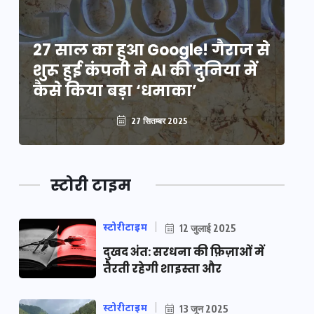
े
27 साल का हुआ Google! गैराज से
2
शुरू हुई कंपनी ने AI की दुनिया में
शु
कैसे किया बड़ा ‘धमाका’
कै
27 सितम्बर 2025
स्टोरी टाइम
स्टोरीटाइम
12 जुलाई 2025
दुखद अंत: सरधना की फ़िज़ाओं में
तैरती रहेगी शाइस्ता और
स्टोरीटाइम
13 जून 2025