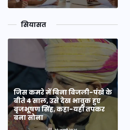
सियासत
े
जिस कमरे में बिना बिजली-पंखे के
जि
बीते 4 साल, उसे देख भावुक हुए
बी
बृजभूषण सिंह, कहा-यहीं तपकर
ब
बना सोना
ब