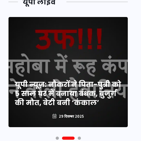
यूपी लाइव
य
यूपी न्यूज़: नौकरों ने पिता-पुत्री को
मि
5 साल घर में बनाया बंधक, बुजुर्ग
वै
की मौत, बेटी बनी ‘कंकाल’
क
29 दिसम्बर 2025