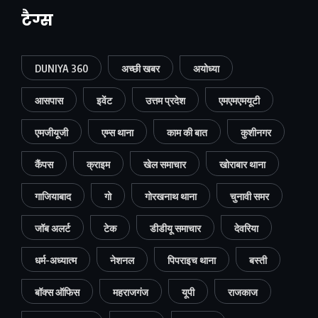
टैग्स
DUNIYA 360
अच्छी खबर
अयोध्या
आसपास
इवेंट
उत्तम प्रदेश
एमएमएमयूटी
एमजीयूजी
एम्स थाना
काम की बात
कुशीनगर
कैंपस
क्राइम
खेल समाचार
खोराबार थाना
गाजियाबाद
गो
गोरखनाथ थाना
चुनावी समर
जॉब अलर्ट
टेक
डीडीयू समाचार
देवरिया
धर्म-अध्यात्म
नेशनल
पिपराइच थाना
बस्ती
बॉक्स ऑफिस
महराजगंज
यूपी
राजकाज