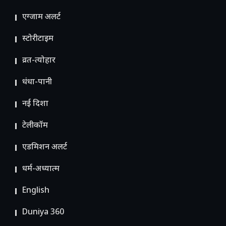
एग्जाम अलर्ट
स्टोरीटाइम
व्रत-त्योहार
धंधा-पानी
नई दिशा
टेलीकॉम
ए​डमिशन अलर्ट
धर्म-अध्यात्म
English
Duniya 360