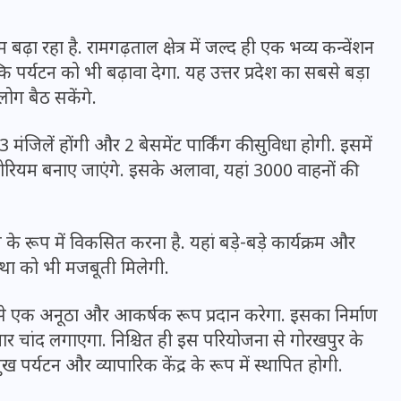
16 दिसम्बर 2025
रहा है. रामगढ़ताल क्षेत्र में जल्द ही एक भव्य कन्वेंशन
 पर्यटन को भी बढ़ावा देगा. यह उत्तर प्रदेश का सबसे बड़ा
ोग बैठ सकेंगे.
जिलें होंगी और 2 बेसमेंट पार्किंग की सुविधा होगी. इसमें
टोरियम बनाए जाएंगे. इसके अलावा, यहां 3000 वाहनों की
के रूप में विकसित करना है. यहां बड़े-बड़े कार्यक्रम और
्था को भी मजबूती मिलेगी.
जिस कमरे में बिना बिजली-पंखे
 इसे एक अनूठा और आकर्षक रूप प्रदान करेगा. इसका निर्माण
के बीते 4 साल, उसे देख भावुक
 चार चांद लगाएगा. निश्चित ही इस परियोजना से गोरखपुर के
हुए बृजभूषण सिंह, कहा-यहीं
्यटन और व्यापारिक केंद्र के रूप में स्थापित होगी.
तपकर बना सोना