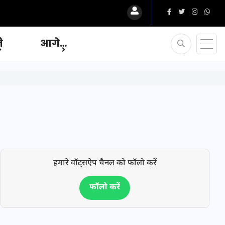
ि
आगे…
हमारे वॉट्सऐप चैनल को फॉलो करें
फॉलो करें