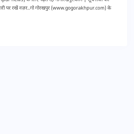
r news) के लिए पढ़ते रहें गोगोरखपुर.कॉम | सूचनाओं की
कारी पर रखें नज़र...गो गोरखपुर (www.gogorakhpur.com) के
मन के हारे हार है!
19 सितम्बर 2024