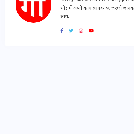
गोरखपुर और आसपास की खबरों (gorakhpu
भीड़ में अपने काम लायक हर जरूरी जान
साथ.
मन के हारे हार है!
19 सितम्बर 2024