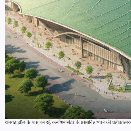
UPSSSC Lekhpal Recruitment
2025: यूपी में लेखपाल के पदों
पर बंपर भर्ती का विज्ञापन जारी,
जानें कब से शुरू होंगे आवेदन
रामगढ़ झील के पास बन रहे कन्वेंशन सेंटर के प्रस्तावित भवन की प्रतीकात्मक तस