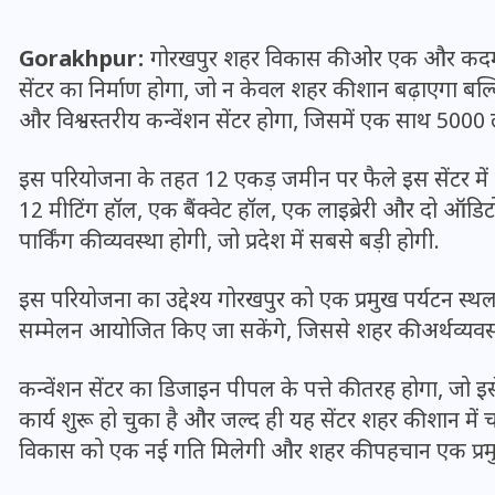
16 दिसम्बर 2025
Gorakhpur:
गोरखपुर शहर विकास की ओर एक और कदम बढ़ा 
सेंटर का निर्माण होगा, जो न केवल शहर की शान बढ़ाएगा बल्कि
और विश्वस्तरीय कन्वेंशन सेंटर होगा, जिसमें एक साथ 5000 ल
इस परियोजना के तहत 12 एकड़ जमीन पर फैले इस सेंटर में 3 मं
12 मीटिंग हॉल, एक बैंक्वेट हॉल, एक लाइब्रेरी और दो ऑडि
पार्किंग की व्यवस्था होगी, जो प्रदेश में सबसे बड़ी होगी.
इस परियोजना का उद्देश्य गोरखपुर को एक प्रमुख पर्यटन स्थल 
सम्मेलन आयोजित किए जा सकेंगे, जिससे शहर की अर्थव्यवस
जिस कमरे में बिना बिजली-पंखे
कन्वेंशन सेंटर का डिजाइन पीपल के पत्ते की तरह होगा, जो
के बीते 4 साल, उसे देख भावुक
कार्य शुरू हो चुका है और जल्द ही यह सेंटर शहर की शान में
हुए बृजभूषण सिंह, कहा-यहीं
विकास को एक नई गति मिलेगी और शहर की पहचान एक प्रमुख पर
तपकर बना सोना