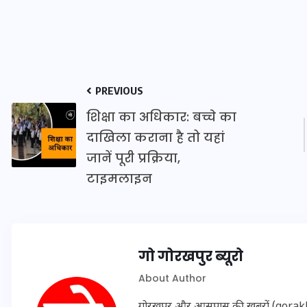
इस सप्ताह का राशिफल: जानिए
क्या कहते हैं आपके सितारे (25
PREVIOUS
अगस्त से 31 अगस्त)
शिक्षा का अधिकार: बच्चे का
24 अगस्त 2025
दाखिला कराना है तो यहां
जानें पूरी प्रक्रिया,
टाइमलाइन
गो गोरखपुर ब्यूरो
About Author