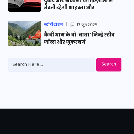
दुखद अंत: सरधना की फ़िज़ाओं में
तैरती रहेगी शाइस्ता और
स्टोरीटाइम
13 जून 2025
कैंची धाम के वो ‘बाबा’ जिन्हें स्टीव
जॉब्स और जुकरबर्ग
Search