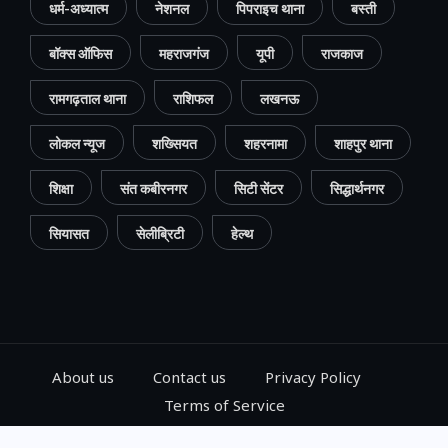
धर्म-अध्यात्म
नेशनल
पिपराइच थाना
बस्ती
बॉक्स ऑफिस
महराजगंज
यूपी
राजकाज
रामगढ़ताल थाना
राशिफल
लखनऊ
लोकल न्यूज
शख्सियत
शहरनामा
शाहपुर थाना
शिक्षा
संत कबीरनगर
सिटी सेंटर
सिद्धार्थनगर
सियासत
सेलीब्रिटी
हेल्थ
About us
Contact us
Privacy Policy
Terms of Service