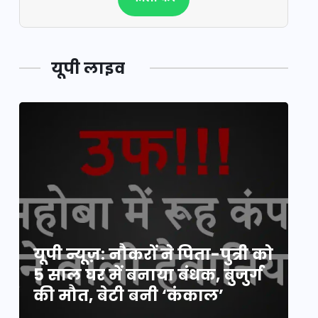
यूपी लाइव
य
यूपी न्यूज़: नौकरों ने पिता-पुत्री को
मि
5 साल घर में बनाया बंधक, बुजुर्ग
वै
की मौत, बेटी बनी ‘कंकाल’
क