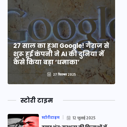
े
27 साल का हुआ Google! गैराज से
2
शुरू हुई कंपनी ने AI की दुनिया में
शु
कैसे किया बड़ा ‘धमाका’
कै
27 सितम्बर 2025
स्टोरी टाइम
स्टोरीटाइम
12 जुलाई 2025