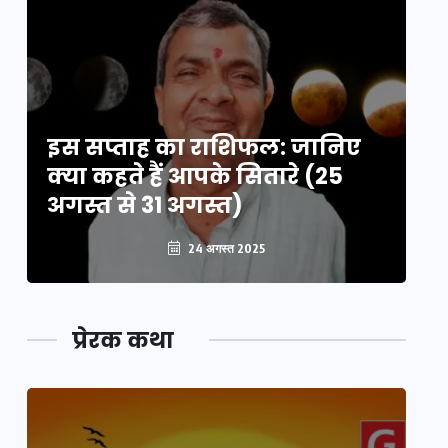
इस सप्ताह का राशिफल: जानिए
इ
क्या कहते हैं आपके सितारे (25
क्
अगस्त से 31 अगस्त)
अग
24 अगस्त 2025
प्रेरक कथा