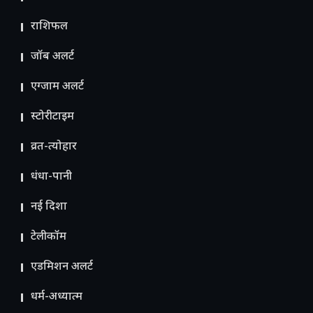
राशिफल
जॉब अलर्ट
एग्जाम अलर्ट
स्टोरीटाइम
व्रत-त्योहार
धंधा-पानी
नई दिशा
टेलीकॉम
ए​डमिशन अलर्ट
धर्म-अध्यात्म