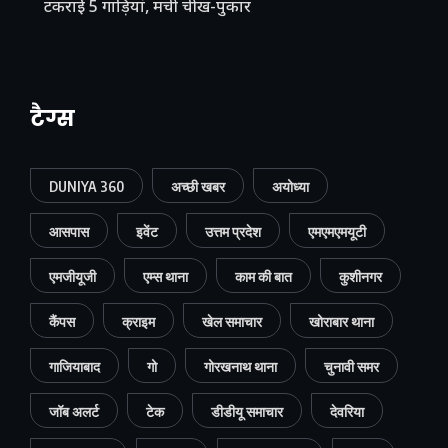
टकराईं 5 गाड़ियां, मची चीख-पुकार
टैग्स
DUNIYA 360
अच्छी खबर
अयोध्या
आसपास
इवेंट
उत्तम प्रदेश
एमएमएमयूटी
एमजीयूजी
एम्स थाना
काम की बात
कुशीनगर
कैंपस
क्राइम
खेल समाचार
खोराबार थाना
गाजियाबाद
गो
गोरखनाथ थाना
चुनावी समर
जॉब अलर्ट
टेक
डीडीयू समाचार
देवरिया