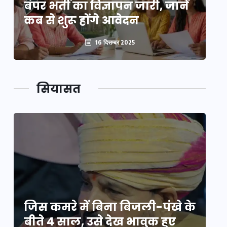
बंपर भर्ती का विज्ञापन जारी, जानें
बं
कब से शुरू होंगे आवेदन
कब
16 दिसम्बर 2025
सियासत
े
जिस कमरे में बिना बिजली-पंखे के
जि
बीते 4 साल, उसे देख भावुक हुए
बी