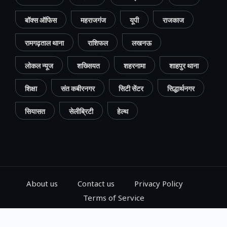
बॉक्स ऑफिस
महराजगंज
यूपी
राजकाज
रामगढ़ताल थाना
राशिफल
लखनऊ
लोकल न्यूज
शख्सियत
शहरनामा
शाहपुर थाना
शिक्षा
संत कबीरनगर
सिटी सेंटर
सिद्धार्थनगर
सियासत
सेलीब्रिटी
हेल्थ
About us
Contact us
Privacy Policy
Terms of Service
© 2024, Go Gorakhpur, All Rights Reserved.