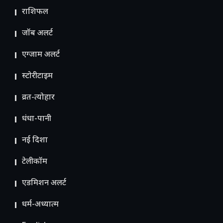
राशिफल
जॉब अलर्ट
एग्जाम अलर्ट
स्टोरीटाइम
व्रत-त्योहार
धंधा-पानी
नई दिशा
टेलीकॉम
ए​डमिशन अलर्ट
धर्म-अध्यात्म