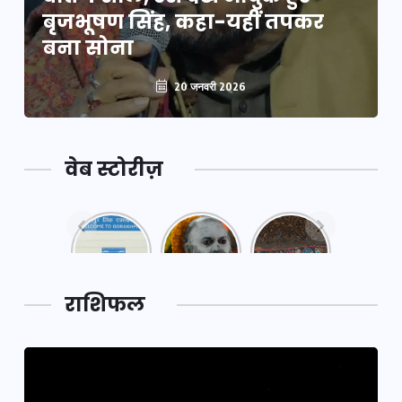
बृजभूषण सिंह, कहा-यहीं तपकर
बना सोना
20 जनवरी 2026
वेब स्टोरीज़
नया
महाकुंभ
महाकुंभ
एक्सप्रेसवे:
2025: कुछ
2025:
पूर्वांचल का
अनजाने
कहानी कुंभ
लक,
तथ्य…
मेले की…
डेवलपमेंट
राशिफल
का लिंक