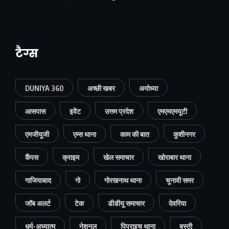
टैग्स
DUNIYA 360
अच्छी खबर
अयोध्या
आसपास
इवेंट
उत्तम प्रदेश
एमएमएमयूटी
एमजीयूजी
एम्स थाना
काम की बात
कुशीनगर
कैंपस
क्राइम
खेल समाचार
खोराबार थाना
गाजियाबाद
गो
गोरखनाथ थाना
चुनावी समर
जॉब अलर्ट
टेक
डीडीयू समाचार
देवरिया
धर्म-अध्यात्म
नेशनल
पिपराइच थाना
बस्ती