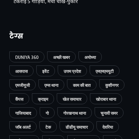
टकराईं 5 गाड़ियां, मची चीख-पुकार
टैग्स
DUNIYA 360
अच्छी खबर
अयोध्या
आसपास
इवेंट
उत्तम प्रदेश
एमएमएमयूटी
एमजीयूजी
एम्स थाना
काम की बात
कुशीनगर
कैंपस
क्राइम
खेल समाचार
खोराबार थाना
गाजियाबाद
गो
गोरखनाथ थाना
चुनावी समर
जॉब अलर्ट
टेक
डीडीयू समाचार
देवरिया