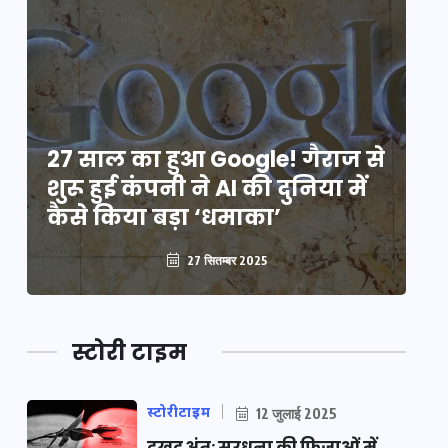
े
27 साल का हुआ Google! गैराज से
2
शुरू हुई कंपनी ने AI की दुनिया में
शु
कैसे किया बड़ा ‘धमाका’
कै
27 सितम्बर 2025
स्टोरी टाइम
स्टोरीटाइम
12 जुलाई 2025
दुखद अंत: सरधना की फ़िज़ाओं में