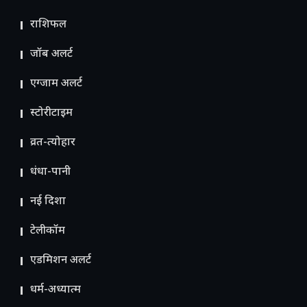
राशिफल
जॉब अलर्ट
एग्जाम अलर्ट
स्टोरीटाइम
व्रत-त्योहार
धंधा-पानी
नई दिशा
टेलीकॉम
ए​डमिशन अलर्ट
धर्म-अध्यात्म