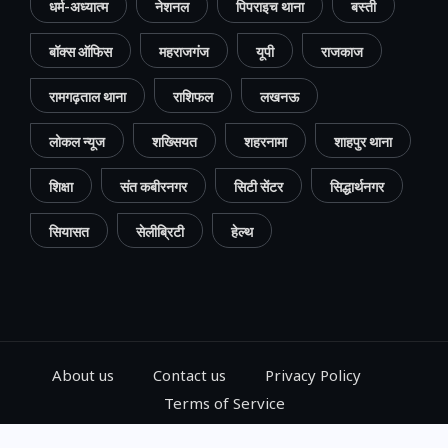
धर्म-अध्यात्म
नेशनल
पिपराइच थाना
बस्ती
बॉक्स ऑफिस
महराजगंज
यूपी
राजकाज
रामगढ़ताल थाना
राशिफल
लखनऊ
लोकल न्यूज
शख्सियत
शहरनामा
शाहपुर थाना
शिक्षा
संत कबीरनगर
सिटी सेंटर
सिद्धार्थनगर
सियासत
सेलीब्रिटी
हेल्थ
About us
Contact us
Privacy Policy
Terms of Service