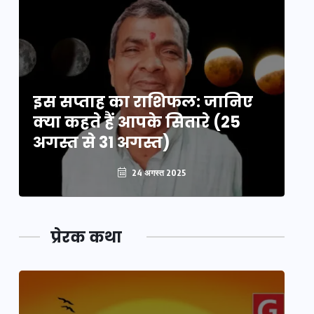
इस सप्ताह का राशिफल: जानिए
इ
क्या कहते हैं आपके सितारे (25
क्
अगस्त से 31 अगस्त)
अग
24 अगस्त 2025
प्रेरक कथा