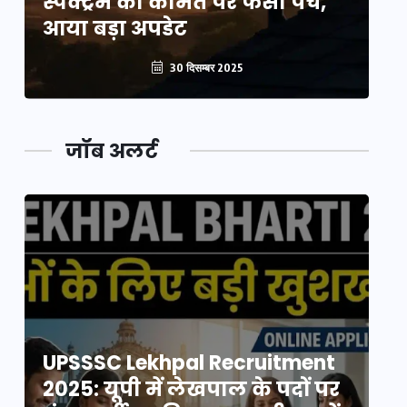
स्पेक्ट्रम की कीमत पर फंसा पेंच,
स्
आया बड़ा अपडेट
आ
30 दिसम्बर 2025
जॉब अलर्ट
UPSSSC Lekhpal Recruitment
U
2025: यूपी में लेखपाल के पदों पर
20