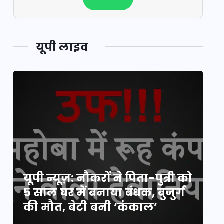
यूपी लाइव
य
यूपी न्यूज़: नौकरों ने पिता-पुत्री को
मि
5 साल घर में बनाया बंधक, बुजुर्ग
वै
की मौत, बेटी बनी ‘कंकाल’
क