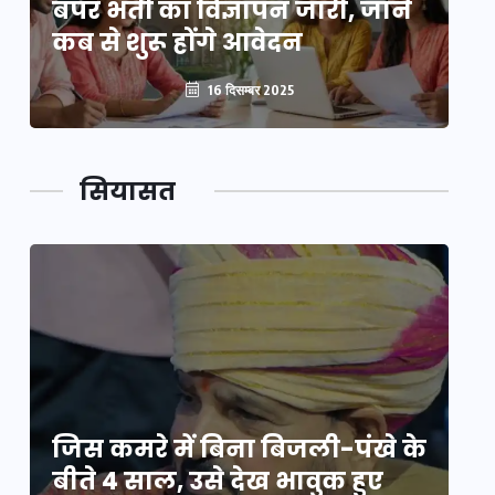
बंपर भर्ती का विज्ञापन जारी, जानें
बं
कब से शुरू होंगे आवेदन
कब
16 दिसम्बर 2025
सियासत
े
जिस कमरे में बिना बिजली-पंखे के
जि
बीते 4 साल, उसे देख भावुक हुए
बी