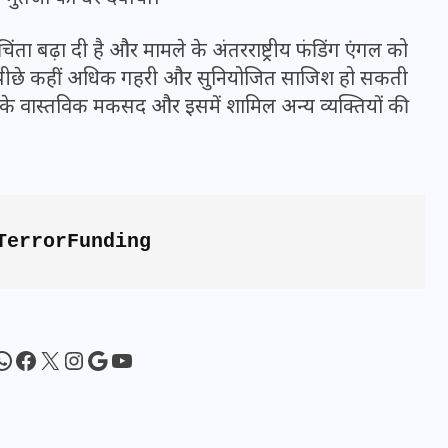
16 दिसम्बर 2025
 चिंता बढ़ा दी है और मामले के अंतरराष्ट्रीय फंडिंग एंगल को
के पीछे कहीं अधिक गहरी और सुनियोजित साजिश हो सकती
े के वास्तविक मकसद और इसमें शामिल अन्य व्यक्तियों की
TerrorFunding
जिस कमरे में बिना बिजली-पंखे
WhatsApp
Facebook
X
Instagram
Google
YouTube
के बीते 4 साल, उसे देख भावुक
हुए बृजभूषण सिंह, कहा-यहीं
तपकर बना सोना