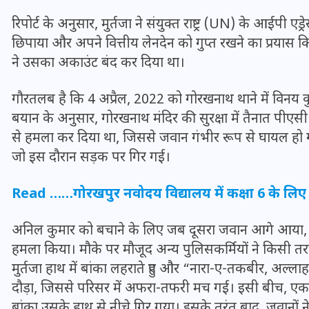
रिपोर्ट के अनुसार, मुर्तजा ने संयुक्त राष्ट्र (UN) के आईपी
छिपाया और अपने वित्तीय लेनदेन को गुप्त रखने का प्रयास 
ने उसका अकाउंट बंद कर दिया था।
गौरतलब है कि 4 अप्रैल, 2022 को गोरखनाथ थाने में विनय कुमार
बयान के अनुसार, गोरखनाथ मंदिर की सुरक्षा में तैनात पीए
से हमला कर दिया था, जिससे जवान गंभीर रूप से घायल हो 
जो इस दौरान सड़क पर गिर गई।
Read ……
गोरखपुर नवोदय विद्यालय में कक्षा 6 के लिए
UPSSSC Lekhpal Recruitment
अनिल कुमार को बचाने के लिए जब दूसरा जवान आगे आया, तो म
2025: यूपी में लेखपाल के पदों
हमला किया। मौके पर मौजूद अन्य पुलिसकर्मियों ने किसी 
पर बंपर भर्ती का विज्ञापन जारी,
मुर्तजा हाथ में बांका लहराते हुए और “नारा-ए-तकबीर, अल्ल
जानें कब से शुरू होंगे आवेदन
दौड़ा, जिससे परिसर में अफरा-तफरी मच गई। इसी बीच, एक जवा
बांका उसके हाथ से नीचे गिर गया। इसके तुरंत बाद, जवानों न