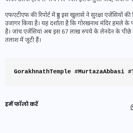
16 दिसम्बर 2025
एफएटीएफ की रिपोर्ट में हुए इस खुलासे ने सुरक्षा एजेंसियों की
उजागर किया है। यह दर्शाता है कि गोरखनाथ मंदिर हमले 
है। जांच एजेंसियां अब इस 67 लाख रुपये के लेनदेन के पीछ
तलाश में जुटी हैं।
GorakhnathTemple #MurtazaAbbasi #
जिस कमरे में बिना बिजली-पंखे
हमें फॉलो करें
के बीते 4 साल, उसे देख भावुक
हुए बृजभूषण सिंह, कहा-यहीं
तपकर बना सोना