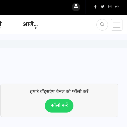
ि
आगे…
हमारे वॉट्सऐप चैनल को फॉलो करें
फॉलो करें