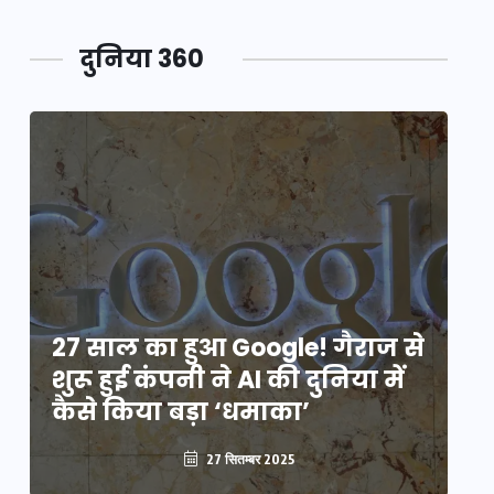
दुनिया 360
े
27 साल का हुआ Google! गैराज से
2
शुरू हुई कंपनी ने AI की दुनिया में
शु
कैसे किया बड़ा ‘धमाका’
कै
27 सितम्बर 2025