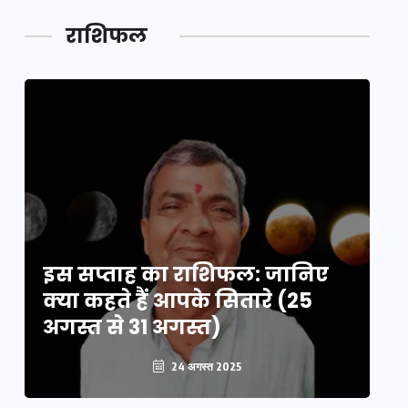
लक,
तथ्य…
मेले की…
डेवलपमेंट
राशिफल
का लिंक
इस सप्ताह का राशिफल: जानिए
इ
क्या कहते हैं आपके सितारे (25
क्
अगस्त से 31 अगस्त)
अग
24 अगस्त 2025