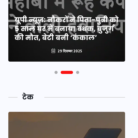
य
यूपी न्यूज़: नौकरों ने पिता-पुत्री को
मि
5 साल घर में बनाया बंधक, बुजुर्ग
वै
की मौत, बेटी बनी ‘कंकाल’
क
29 दिसम्बर 2025
टेक