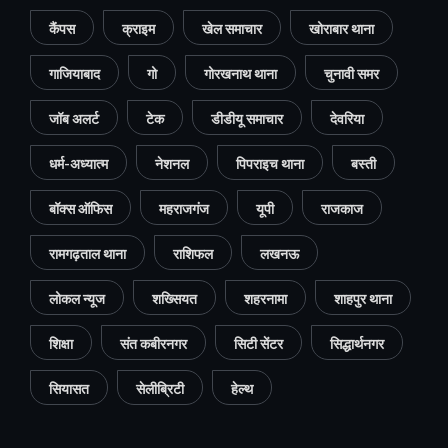
कैंपस
क्राइम
खेल समाचार
खोराबार थाना
गाजियाबाद
गो
गोरखनाथ थाना
चुनावी समर
जॉब अलर्ट
टेक
डीडीयू समाचार
देवरिया
धर्म-अध्यात्म
नेशनल
पिपराइच थाना
बस्ती
बॉक्स ऑफिस
महराजगंज
यूपी
राजकाज
रामगढ़ताल थाना
राशिफल
लखनऊ
लोकल न्यूज
शख्सियत
शहरनामा
शाहपुर थाना
शिक्षा
संत कबीरनगर
सिटी सेंटर
सिद्धार्थनगर
सियासत
सेलीब्रिटी
हेल्थ