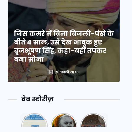
े
जिस कमरे में बिना बिजली-पंखे के
जि
बीते 4 साल, उसे देख भावुक हुए
बी
बृजभूषण सिंह, कहा-यहीं तपकर
ब
बना सोना
ब
20 जनवरी 2026
वेब स्टोरीज़
नया
महाकुंभ
महाकुंभ
एक्सप्रेसवे:
2025: कुछ
2025:
पूर्वांचल का
अनजाने
कहानी कुंभ