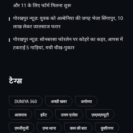
और 11 के लिए फॉर्म मिलना शुरू
गोरखपुर न्यूज़: युवक को अल्बेनिया की जगह भेजा सिंगापुर, 10
लाख लेकर जालसाज फरार
गोरखपुर न्यूज़: सोनबरसा फोरलेन पर कोहरे का कहर, आपस में
टकराईं 5 गाड़ियां, मची चीख-पुकार
टैग्स
DUNIYA 360
अच्छी खबर
अयोध्या
आसपास
इवेंट
उत्तम प्रदेश
एमएमएमयूटी
एमजीयूजी
एम्स थाना
काम की बात
कुशीनगर