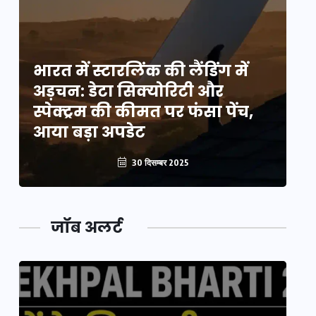
भारत में स्टारलिंक की लैंडिंग में
भा
अड़चन: डेटा सिक्योरिटी और
अ
स्पेक्ट्रम की कीमत पर फंसा पेंच,
स्
आया बड़ा अपडेट
आ
30 दिसम्बर 2025
जॉब अलर्ट