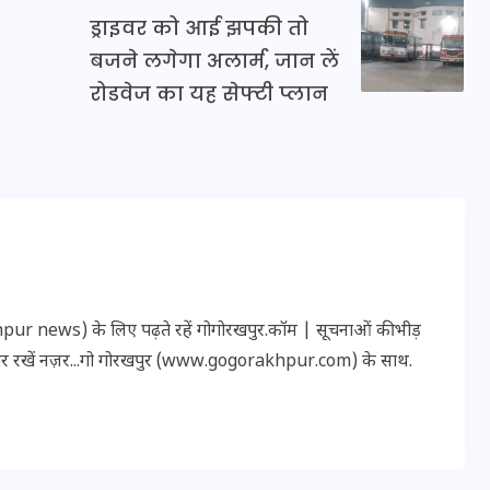
20 जनवरी 2026
ड्राइवर को आई झपकी तो
बजने लगेगा अलार्म, जान लें
रोडवेज का यह सेफ्टी प्लान
r news) के लिए पढ़ते रहें गोगोरखपुर.कॉम | सूचनाओं की भीड़
पर रखें नज़र...गो गोरखपुर (www.gogorakhpur.com) के साथ.