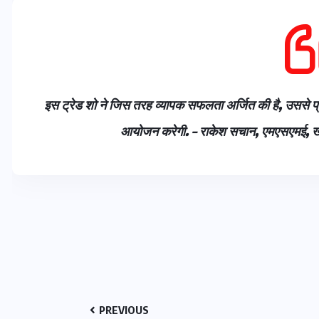
16 दिसम्बर 2025
इस ट्रेड शो ने जिस तरह व्यापक सफलता अर्जित की है, उससे प
आयोजन करेगी. – राकेश सचान, एमएसएमई, खादी ए
जिस कमरे में बिना बिजली-पंखे
के बीते 4 साल, उसे देख भावुक
हुए बृजभूषण सिंह, कहा-यहीं
तपकर बना सोना
PREVIOUS