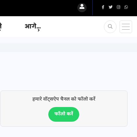
ि
आगे…
हमारे वॉट्सऐप चैनल को फॉलो करें
फॉलो करें