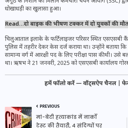
अंगूठे के निशान का मिलान कर्मचारी चयन आयोग (SSC) द्वार
धोखाधड़ी का खुलासा हुआ।
Read
…
दो बाइक की भीषण टक्कर में दो युवकों की मौ
चिलुआताल इलाके के फर्टिलाइजर परिसर स्थित एसएसबी कैंप
पुलिस में तहरीर देकर केस दर्ज कराया था। उन्होंने बताया कि
सामान्य वर्ग में आरक्षी पद के लिए परीक्षा पास की थी। उसे ब
था। ऋषभ ने 21 जनवरी, 2025 को एसएसबी कार्यालय गोरखपुर
हमें फॉलो करें —
वॉट्सऐप चैनल
|
फे
UPSSSC Lekhpal Recruitment
2025: यूपी में लेखपाल के पदों
PREVIOUS
पर बंपर भर्ती का विज्ञापन जारी,
मां-बेटी हत्याकांड में नार्को
जानें कब से शुरू होंगे आवेदन
टेस्ट की तैयारी, 4 संदिग्धों पर