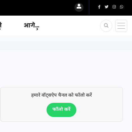
ि
आगे…
हमारे वॉट्सऐप चैनल को फॉलो करें
फॉलो करें