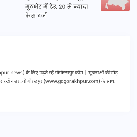
16 दिसम्बर 2025
मुठभेड़ में ढेर, 20 से ज़्यादा
केस दर्ज
r news) के लिए पढ़ते रहें गोगोरखपुर.कॉम | सूचनाओं की भीड़
पर रखें नज़र...गो गोरखपुर (www.gogorakhpur.com) के साथ.
जिस कमरे में बिना बिजली-पंखे
के बीते 4 साल, उसे देख भावुक
हुए बृजभूषण सिंह, कहा-यहीं
तपकर बना सोना