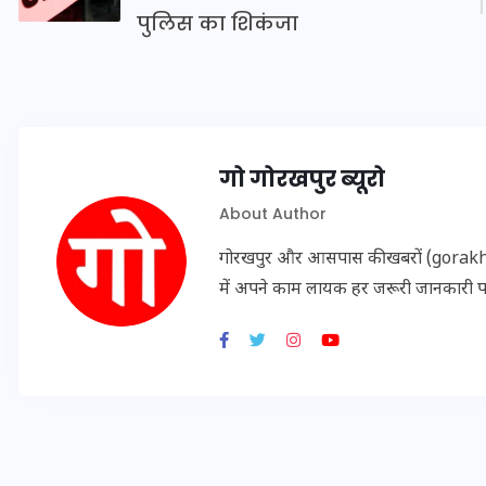
16 दिसम्बर 2025
पुलिस का शिकंजा
गो गोरखपुर ब्यूरो
About Author
गोरखपुर और आसपास की खबरों (gorakhpu
में अपने काम लायक हर जरूरी जानकारी 
जिस कमरे में बिना बिजली-पंखे
के बीते 4 साल, उसे देख भावुक
हुए बृजभूषण सिंह, कहा-यहीं
तपकर बना सोना