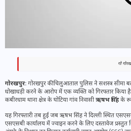
गो गोरखप
गोरखपुर
: गोरखपुर की चिलुआताल पुलिस ने सशस्त्र सीमा बल 
भारत में स्टारलिंक की लैंडिंग में
धोखाधड़ी करने के आरोप में एक व्यक्ति को गिरफ्तार किया 
अड़चन: डेटा सिक्योरिटी और
कबीरधाम थाना क्षेत्र के घोटिया गांव निवासी
ऋषभ सिंह
के रूप
स्पेक्ट्रम की कीमत पर फंसा पेंच,
यह गिरफ्तारी तब हुई जब ऋषभ सिंह ने दिल्ली स्थित एसएसबी म
आया बड़ा अपडेट
एसएसबी कार्यालय में ज्वाइन करने के लिए दस्तावेज प्रस्तु
30 दिसम्बर 2025