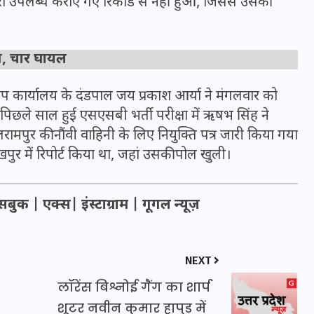
ा उपलब्ध कराए गए रिकॉर्ड से नहीं हुआ, जिससे उसकी
त, चार घायल
 कार्यालय के दंडपाल जय प्रकाश आर्या ने मंगलवार को
 पिछले साल हुई एसएसबी भर्ती परीक्षा में ऋषभ सिंह ने
लरामपुर की नौंवी वाहिनी के लिए नियुक्ति पत्र जारी किया गया
 में रिपोर्ट किया था, जहां उसकी पोल खुली।
सबुक
|
एक्स
|
इंस्टाग्राम
|
गूगल न्यूज़
UPSSSC Lekhpal Recruitment
2025: यूपी में लेखपाल के पदों
NEXT
पर बंपर भर्ती का विज्ञापन जारी,
लॉरेंस बिश्नोई गैंग का शार्प
जानें कब से शुरू होंगे आवेदन
शूटर नवीन कुमार हापुड़ में