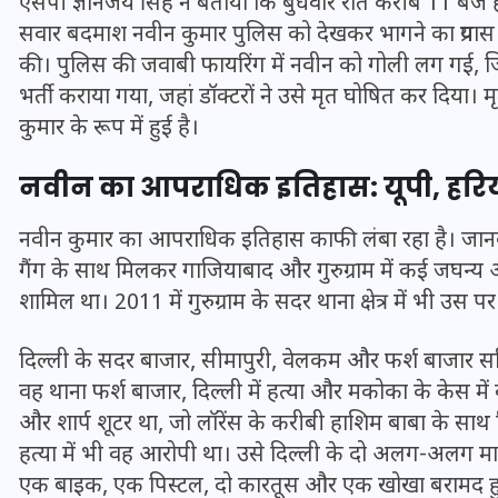
एसपी ज्ञानंजय सिंह ने बताया कि बुधवार रात करीब 11 बजे हापुड
सवार बदमाश नवीन कुमार पुलिस को देखकर भागने का प्रयास
की। पुलिस की जवाबी फायरिंग में नवीन को गोली लग गई, जि
भर्ती कराया गया, जहां डॉक्टरों ने उसे मृत घोषित कर दि
कुमार के रूप में हुई है।
नवीन का आपराधिक इतिहास: यूपी, हरियाण
नवीन कुमार का आपराधिक इतिहास काफी लंबा रहा है। जानका
गैंग के साथ मिलकर गाजियाबाद और गुरुग्राम में कई जघन्य अ
शामिल था। 2011 में गुरुग्राम के सदर थाना क्षेत्र में भी उस 
UPSSSC Lekhpal Recruitment
दिल्ली के सदर बाजार, सीमापुरी, वेलकम और फर्श बाजार सहि
2025: यूपी में लेखपाल के पदों
वह थाना फर्श बाजार, दिल्ली में हत्या और मकोका के केस में 
और शार्प शूटर था, जो लॉरेंस के करीबी हाशिम बाबा के सा
पर बंपर भर्ती का विज्ञापन जारी,
हत्या में भी वह आरोपी था। उसे दिल्ली के दो अलग-अलग मामलो
जानें कब से शुरू होंगे आवेदन
एक बाइक, एक पिस्टल, दो कारतूस और एक खोखा बरामद ह