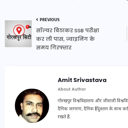
16 दिसम्बर 2025
PREVIOUS
सॉल्वर बिठाकर SSB परीक्षा
कर ली पास, ज्वाइनिंग के
समय गिरफ्तार
Amit Srivastava
About Author
जिस कमरे में बिना बिजली-पंखे
गोरखपुर विश्वविद्यालय और जीवाजी विश्व
के बीते 4 साल, उसे देख भावुक
दैनिक जागरण, दैनिक हिंदुस्तान के साथ करीब
हुए बृजभूषण सिंह, कहा-यहीं
रखते हैं.
तपकर बना सोना