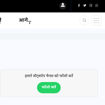
ि
आगे…
हमारे वॉट्सऐप चैनल को फॉलो करें
फॉलो करें