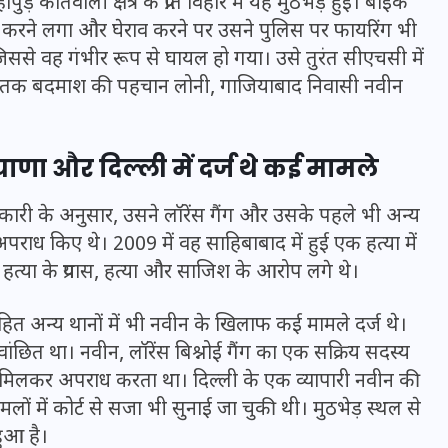
़ कोतवाली क्षेत्र के प्रीत विहार में यह मुठभेड़ हुई। बाइक
 करने लगा और घेराव करने पर उसने पुलिस पर फायरिंग भी
ससे वह गंभीर रूप से घायल हो गया। उसे तुरंत सीएचसी में
या। मृतक बदमाश की पहचान लोनी, गाजियाबाद निवासी नवीन
ा और दिल्ली में दर्ज थे कई मामले
री के अनुसार, उसने लॉरेंस गैंग और उसके पहले भी अन्य
पराध किए थे। 2009 में वह साहिबाबाद में हुई एक हत्या में
पर हत्या के प्रयास, हत्या और साजिश के आरोप लगे थे।
UPSSSC Lekhpal Recruitment
त अन्य थानों में भी नवीन के खिलाफ कई मामले दर्ज थे।
2025: यूपी में लेखपाल के पदों
वांछित था। नवीन, लॉरेंस बिश्नोई गैंग का एक सक्रिय सदस्य
थ मिलकर अपराध करता था। दिल्ली के एक व्यापारी नवीन की
पर बंपर भर्ती का विज्ञापन जारी,
ं में कोर्ट से सजा भी सुनाई जा चुकी थी। मुठभेड़ स्थल से
जानें कब से शुरू होंगे आवेदन
ुआ है।