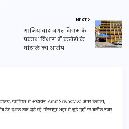
16 दिसम्बर 2025
NEXT
गाजियाबाद नगर निगम के
प्रकाश विभाग में करोड़ों के
घोटाले का आरोप
जिस कमरे में बिना बिजली-पंखे
विद्यालय, ग्वालियर से अध्ययन. Amit Srivastava अमर उजाला,
के बीते 4 साल, उसे देख भावुक
 डेढ़ दशक तक जुड़े रहे. गोरखपुर शहर से जुड़े मुद्दों पर बारीक नज़र
हुए बृजभूषण सिंह, कहा-यहीं
तपकर बना सोना