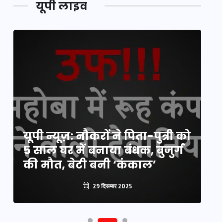
यूपी लाइव
य
यूपी न्यूज़: नौकरों ने पिता-पुत्री को
मि
5 साल घर में बनाया बंधक, बुजुर्ग
वै
की मौत, बेटी बनी ‘कंकाल’
क
29 दिसम्बर 2025