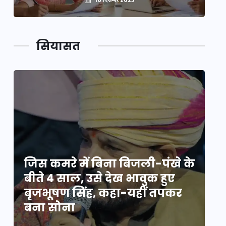
सियासत
े
जिस कमरे में बिना बिजली-पंखे के
जि
बीते 4 साल, उसे देख भावुक हुए
बी
बृजभूषण सिंह, कहा-यहीं तपकर
ब
बना सोना
ब