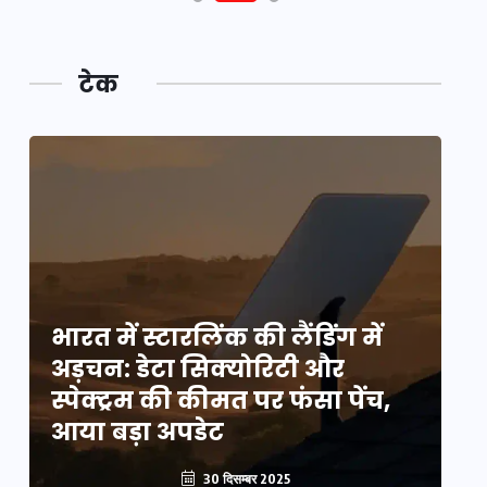
टेक
भारत में स्टारलिंक की लैंडिंग में
भा
अड़चन: डेटा सिक्योरिटी और
अ
स्पेक्ट्रम की कीमत पर फंसा पेंच,
स्
आया बड़ा अपडेट
आ
30 दिसम्बर 2025