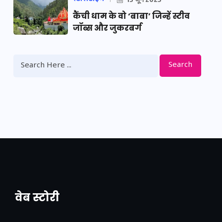
कैंची धाम के वो ‘बाबा’ जिन्हें स्टीव
जॉब्स और जुकरबर्ग
Search
वेब स्टोरी
नया एक्सप्रेसवे: पूर्वांचल का लक, डेवलपमेंट का
लिंक