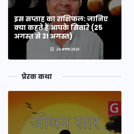
इस सप्ताह का राशिफल: जानिए
इ
क्या कहते हैं आपके सितारे (25
क्
अगस्त से 31 अगस्त)
अग
24 अगस्त 2025
प्रेरक कथा