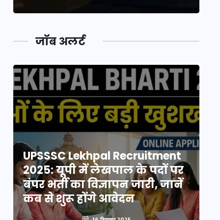
जॉब अलर्ट
UPSSSC Lekhpal Recruitment
U
2025: यूपी में लेखपाल के पदों पर
20
बंपर भर्ती का विज्ञापन जारी, जानें
बं
कब से शुरू होंगे आवेदन
कब
16 दिसम्बर 2025