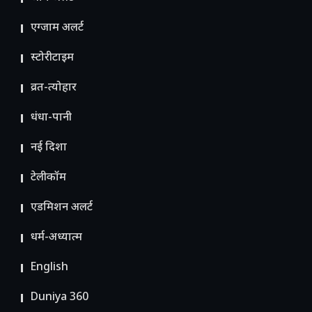
एग्जाम अलर्ट
स्टोरीटाइम
व्रत-त्योहार
धंधा-पानी
नई दिशा
टेलीकॉम
ए​डमिशन अलर्ट
धर्म-अध्यात्म
English
Duniya 360