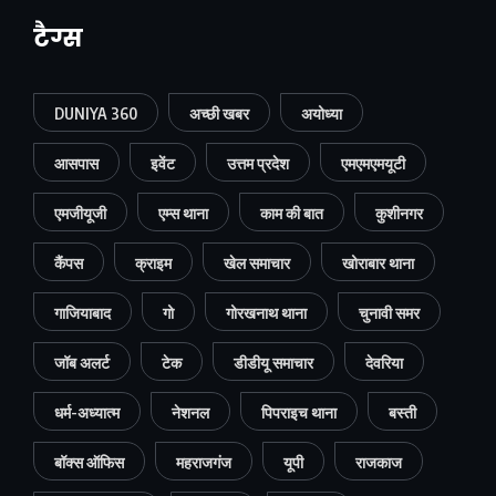
टैग्स
DUNIYA 360
अच्छी खबर
अयोध्या
आसपास
इवेंट
उत्तम प्रदेश
एमएमएमयूटी
एमजीयूजी
एम्स थाना
काम की बात
कुशीनगर
कैंपस
क्राइम
खेल समाचार
खोराबार थाना
गाजियाबाद
गो
गोरखनाथ थाना
चुनावी समर
जॉब अलर्ट
टेक
डीडीयू समाचार
देवरिया
धर्म-अध्यात्म
नेशनल
पिपराइच थाना
बस्ती
बॉक्स ऑफिस
महराजगंज
यूपी
राजकाज