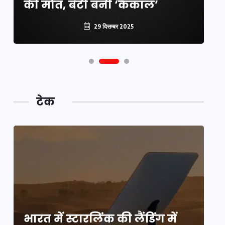
की मौत, बेटी बनी ‘कंकाल’
क
29 दिसम्बर 2025
टेक
भारत में स्टारलिंक की लैंडिंग में
भा