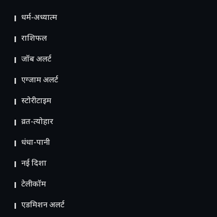
धर्म-अध्यात्म
राशिफल
जॉब अलर्ट
एग्जाम अलर्ट
स्टोरीटाइम
व्रत-त्योहार
धंधा-पानी
नई दिशा
टेलीकॉम
ए​डमिशन अलर्ट