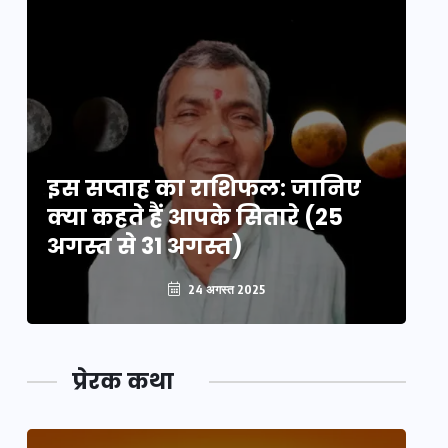
इस सप्ताह का राशिफल: जानिए
इ
क्या कहते हैं आपके सितारे (25
क्
अगस्त से 31 अगस्त)
अग
24 अगस्त 2025
प्रेरक कथा