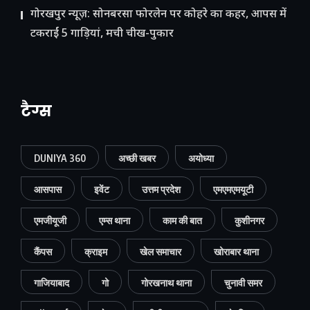
गोरखपुर न्यूज़: सोनबरसा फोरलेन पर कोहरे का कहर, आपस में
टकराईं 5 गाड़ियां, मची चीख-पुकार
टैग्स
DUNIYA 360
अच्छी खबर
अयोध्या
आसपास
इवेंट
उत्तम प्रदेश
एमएमएमयूटी
एमजीयूजी
एम्स थाना
काम की बात
कुशीनगर
कैंपस
क्राइम
खेल समाचार
खोराबार थाना
गाजियाबाद
गो
गोरखनाथ थाना
चुनावी समर