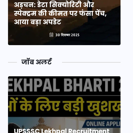
अड़चन: डेटा सिक्योरिटी और
अ
स्पेक्ट्रम की कीमत पर फंसा पेंच,
स्
आया बड़ा अपडेट
आ
30 दिसम्बर 2025
जॉब अलर्ट
UPSSSC Lekhpal Recruitment
U