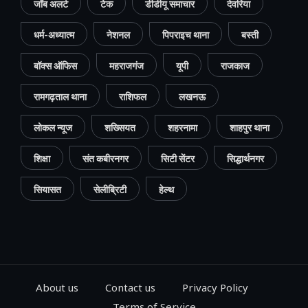
जॉब अलर्ट
टेक
डीडीयू समाचार
देवरिया
धर्म-अध्यात्म
नेशनल
पिपराइच थाना
बस्ती
बॉक्स ऑफिस
महराजगंज
यूपी
राजकाज
रामगढ़ताल थाना
राशिफल
लखनऊ
लोकल न्यूज
शख्सियत
शहरनामा
शाहपुर थाना
शिक्षा
संत कबीरनगर
सिटी सेंटर
सिद्धार्थनगर
सियासत
सेलीब्रिटी
हेल्थ
About us
Contact us
Privacy Policy