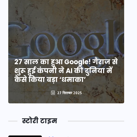
े
27 साल का हुआ Google! गैराज से
2
शुरू हुई कंपनी ने AI की दुनिया में
शु
कैसे किया बड़ा ‘धमाका’
कै
27 सितम्बर 2025
स्टोरी टाइम