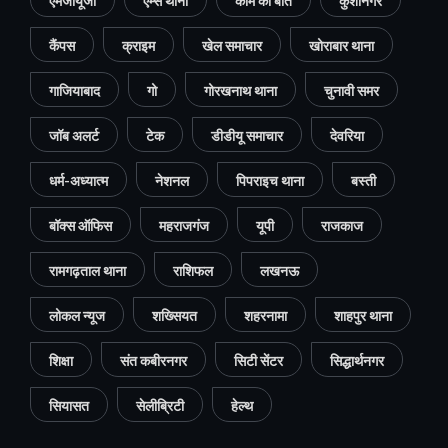
एमजीयूजी
एम्स थाना
काम की बात
कुशीनगर
कैंपस
क्राइम
खेल समाचार
खोराबार थाना
गाजियाबाद
गो
गोरखनाथ थाना
चुनावी समर
जॉब अलर्ट
टेक
डीडीयू समाचार
देवरिया
धर्म-अध्यात्म
नेशनल
पिपराइच थाना
बस्ती
बॉक्स ऑफिस
महराजगंज
यूपी
राजकाज
रामगढ़ताल थाना
राशिफल
लखनऊ
लोकल न्यूज
शख्सियत
शहरनामा
शाहपुर थाना
शिक्षा
संत कबीरनगर
सिटी सेंटर
सिद्धार्थनगर
सियासत
सेलीब्रिटी
हेल्थ