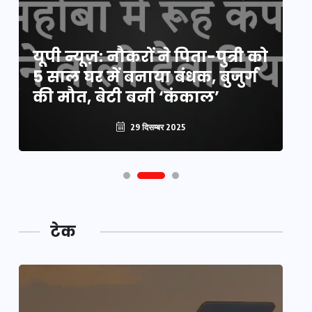
य
यूपी न्यूज़: नौकरों ने पिता-पुत्री को
मि
5 साल घर में बनाया बंधक, बुजुर्ग
वै
की मौत, बेटी बनी ‘कंकाल’
क
29 दिसम्बर 2025
टेक