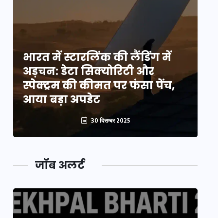
भारत में स्टारलिंक की लैंडिंग में
भा
अड़चन: डेटा सिक्योरिटी और
अ
स्पेक्ट्रम की कीमत पर फंसा पेंच,
स्
आया बड़ा अपडेट
आ
30 दिसम्बर 2025
जॉब अलर्ट