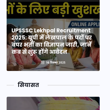
UPSSSC Lekhpal Recruitment
U
2025: यूपी में लेखपाल के पदों पर
20
बंपर भर्ती का विज्ञापन जारी, जानें
बं
कब से शुरू होंगे आवेदन
कब
16 दिसम्बर 2025
सियासत