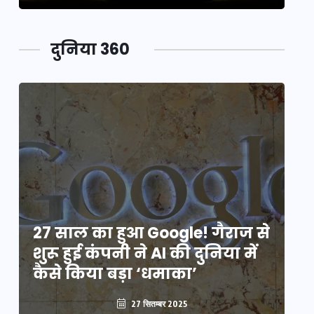
दुनिया 360
े
27 साल का हुआ Google! गैराज से
2
शुरू हुई कंपनी ने AI की दुनिया में
शु
कैसे किया बड़ा ‘धमाका’
कै
27 सितम्बर 2025