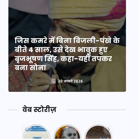
े
जिस कमरे में बिना बिजली-पंखे के
जि
बीते 4 साल, उसे देख भावुक हुए
बी
बृजभूषण सिंह, कहा-यहीं तपकर
ब
बना सोना
ब
20 जनवरी 2026
वेब स्टोरीज़
नया
महाकुंभ
महाकुंभ
एक्सप्रेसवे:
2025: कुछ
2025: