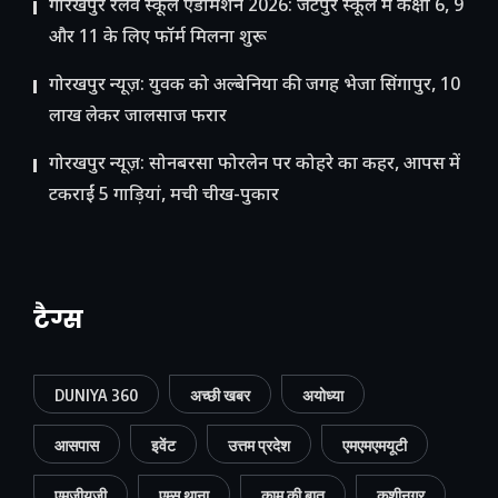
गोरखपुर रेलवे स्कूल एडमिशन 2026: जटेपुर स्कूल में कक्षा 6, 9
और 11 के लिए फॉर्म मिलना शुरू
गोरखपुर न्यूज़: युवक को अल्बेनिया की जगह भेजा सिंगापुर, 10
लाख लेकर जालसाज फरार
गोरखपुर न्यूज़: सोनबरसा फोरलेन पर कोहरे का कहर, आपस में
टकराईं 5 गाड़ियां, मची चीख-पुकार
टैग्स
DUNIYA 360
अच्छी खबर
अयोध्या
आसपास
इवेंट
उत्तम प्रदेश
एमएमएमयूटी
एमजीयूजी
एम्स थाना
काम की बात
कुशीनगर