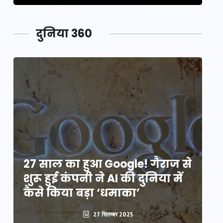
दुनिया 360
े
27 साल का हुआ Google! गैराज से
2
शुरू हुई कंपनी ने AI की दुनिया में
शु
कैसे किया बड़ा ‘धमाका’
कै
27 सितम्बर 2025