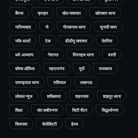
कैंपस
क्राइम
खेल समाचार
खोराबार थाना
गाजियाबाद
गो
गोरखनाथ थाना
चुनावी समर
जॉब अलर्ट
टेक
डीडीयू समाचार
देवरिया
धर्म-अध्यात्म
नेशनल
पिपराइच थाना
बस्ती
बॉक्स ऑफिस
महराजगंज
यूपी
राजकाज
रामगढ़ताल थाना
राशिफल
लखनऊ
लोकल न्यूज
शख्सियत
शहरनामा
शाहपुर थाना
शिक्षा
संत कबीरनगर
सिटी सेंटर
सिद्धार्थनगर
सियासत
सेलीब्रिटी
हेल्थ