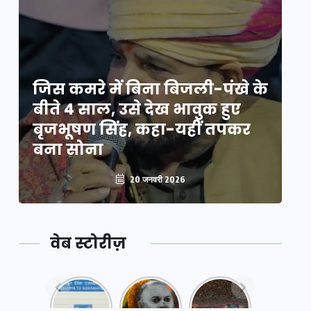
े
जिस कमरे में बिना बिजली-पंखे के
जि
बीते 4 साल, उसे देख भावुक हुए
बी
बृजभूषण सिंह, कहा-यहीं तपकर
ब
बना सोना
ब
20 जनवरी 2026
वेब स्टोरीज़
नया
महाकुंभ
महाकुंभ
एक्सप्रेसवे:
2025: कुछ
2025: