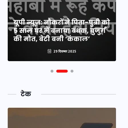
य
यूपी न्यूज़: नौकरों ने पिता-पुत्री को
मि
5 साल घर में बनाया बंधक, बुजुर्ग
वै
की मौत, बेटी बनी ‘कंकाल’
क
29 दिसम्बर 2025
टेक