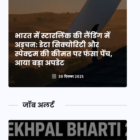
भारत में स्टारलिंक की लैंडिंग में
भा
अड़चन: डेटा सिक्योरिटी और
अ
स्पेक्ट्रम की कीमत पर फंसा पेंच,
स्
आया बड़ा अपडेट
आ
30 दिसम्बर 2025
जॉब अलर्ट