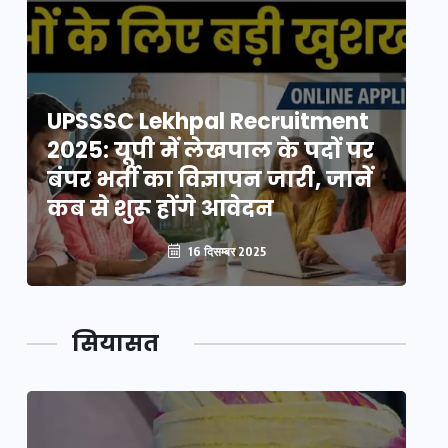
UPSSSC Lekhpal Recruitment
U
2025: यूपी में लेखपाल के पदों पर
20
बंपर भर्ती का विज्ञापन जारी, जानें
बं
कब से शुरू होंगे आवेदन
कब
16 दिसम्बर 2025
सियासत